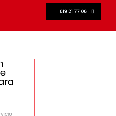
619 21 77 06
n
de
ara
vicio