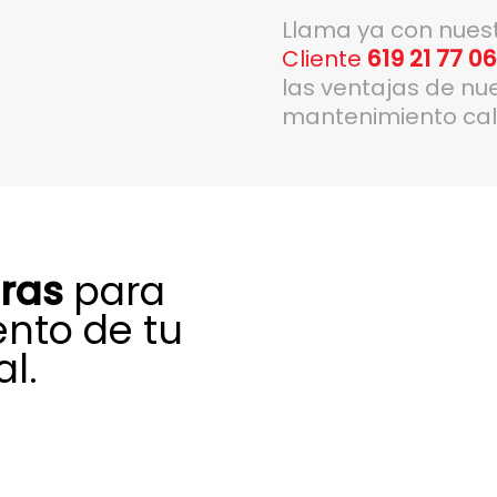
Llama ya con nues
Cliente
619 21 77 0
las ventajas de nu
mantenimiento cal
uras
para
ento de tu
l.