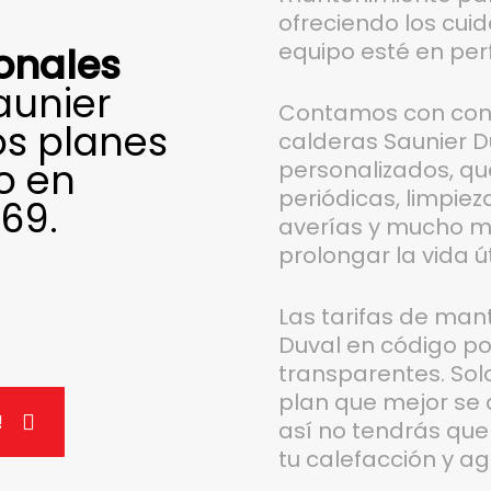
ofreciendo los cui
equipo esté en per
onales
aunier
Contamos con con
os planes
calderas Saunier D
o en
personalizados, que
periódicas, limpiez
69.
averías y mucho má
prolongar la vida út
Las tarifas de man
Duval en código po
transparentes. Solo
plan que mejor se 
!
así no tendrás que
tu calefacción y ag