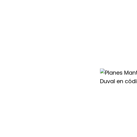
autorizado para el
uval en código
ón total de tu
ectivas ante
ir.
cualificados que
nfiguraciones
lefacción Saunier
ione siempre con
dad.
guales, ofrecemos
 Saunier Duval en
 incluyen todos
rantizar un