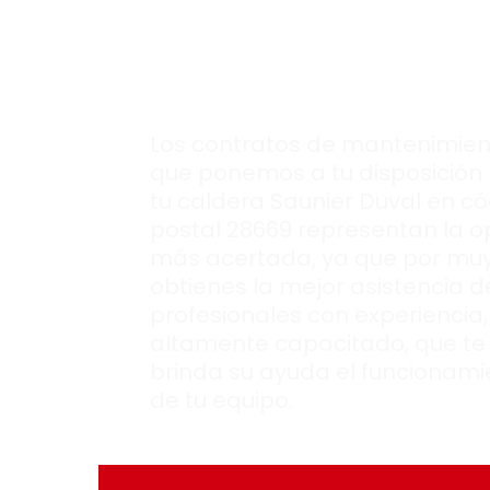
Tu caldera de ga
Saunier Duval
con
rendimiento ópt
Los contratos de mantenimien
que ponemos a tu disposición
tu caldera Saunier Duval en c
postal 28669 representan la o
más acertada, ya que por mu
obtienes la mejor asistencia d
profesionales con experiencia,
altamente capacitado, que te
brinda su ayuda el funcionami
de tu equipo.