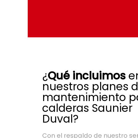
¿
Qué incluimos
e
nuestros planes 
mantenimiento p
calderas Saunier
Duval?
Con el respaldo de nuestro ser