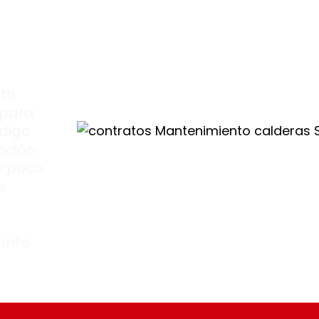
s
 un
imo
.
to
 para
ódigo
pción
y poco
e
ento