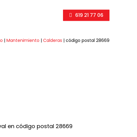
619 21 77 06
io
|
Mantenimiento
|
Calderas
|
código postal 28669