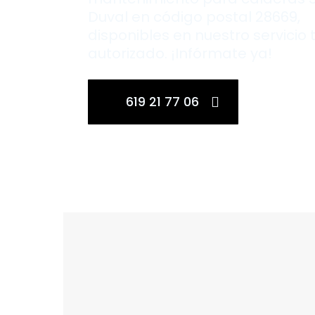
Duval en código postal 28669,
disponibles en nuestro servicio 
autorizado. ¡Infórmate ya!
619 21 77 06