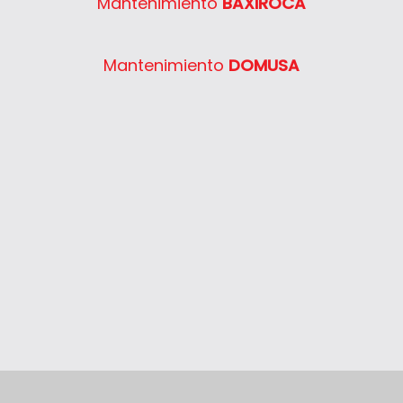
Mantenimiento
BAXIROCA
System 400 30
System 400 40
Mantenimiento
DOMUSA
System 400 55
System 400 65
System 400 80
Thelia 23
Thelia 23E
Thelia 30E
Thelia SB23
Thelia Twin 28E
Thelia Condens F25
Thelia Condens F30
Thelia Condens AS F25
Thelis
Thelis F25
Thema Classic F24E