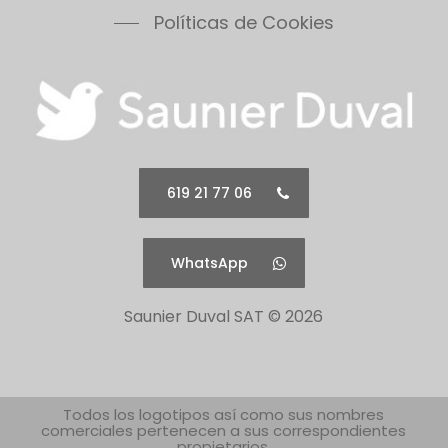
Vesugaz
Políticas de Cookies
Vesuvius
Xeon 30FF
Xeon 30FF/LP
Xeon 40FF
Xeon 40FF/LP
Xeon 50FF
619 21 77 06
Xeon 60FF
Xeon 60FF/LP
WhatsApp
Xeon 80FF
Xeon 80FF/LP
Saunier Duval SAT ©
2026
500 Series 30B
500 Series 30C
500 Series 30F
500 Series 40B
Todos los logotipos así como sus nombres
comerciales pertenecen a sus correspondientes
500 Series 40C
propietarios.