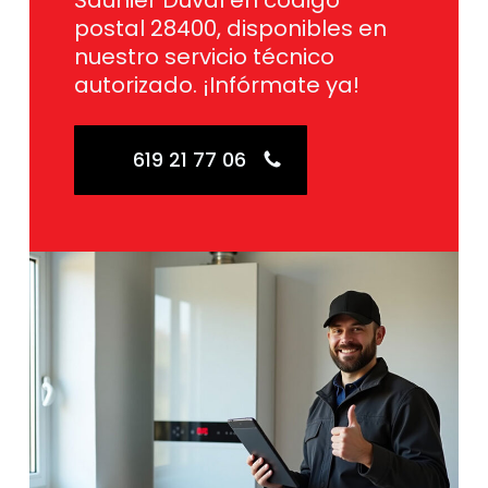
Saunier Duval en código
postal 28400, disponibles en
nuestro servicio técnico
autorizado. ¡Infórmate ya!
619 21 77 06