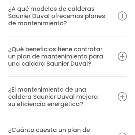
¿A qué modelos de calderas
Saunier Duval ofrecemos planes
de mantenimiento?
Somos un servicio técnico preparado para
ofrecer planes de mantenimiento calderas
¿Qué beneficios tiene contratar
un plan de mantenimiento para
Saunier Duval en código postal 28400 para
una caldera Saunier Duval?
cualquier modelo, con ventajas como:
Evitas o reduces averías, cuentas con
Duomax Condens
profesionales especializados en caso de
¿El mantenimiento de una
Ecosy 24E
caldera Saunier Duval mejora
urgencia, mejoras la resistencia del equipo,
Ecosy 28E
su eficiencia energética?
optimizarás la eficiencia y obtienes más
Ecosy SB24E
garantías de bienestar.
Ecosy SB28E
Mantener tu caldera en buen estado con la
EnviroPlus F28E
puesta a punto adecuada optimiza su
¿Cuánto cuesta un plan de
EnviroPlus SB F28E