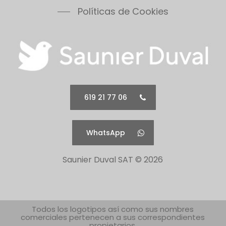
Thermomaster Condens
Políticas de Cookies
Vesugaz
Vesuvius
Xeon 30FF
Xeon 30FF/LP
Xeon 40FF
Xeon 40FF/LP
619 21 77 06
Xeon 50FF
Xeon 60FF
WhatsApp
Xeon 60FF/LP
Xeon 80FF
Saunier Duval SAT ©
2026
Xeon 80FF/LP
500 Series 30B
500 Series 30C
500 Series 30F
Todos los logotipos así como sus nombres
comerciales pertenecen a sus correspondientes
500 Series 40B
propietarios.