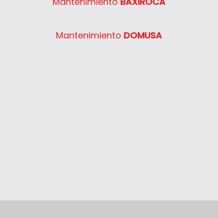
Mantenimiento
BAXIROCA
Semia Condens F30E
System 400 30
Mantenimiento
DOMUSA
System 400 40
System 400 55
System 400 65
System 400 80
Thelia 23
Thelia 23E
Thelia 30E
Thelia SB23
Thelia Twin 28E
Thelia Condens F25
Thelia Condens F30
Thelia Condens AS F25
Thelis
Thelis F25