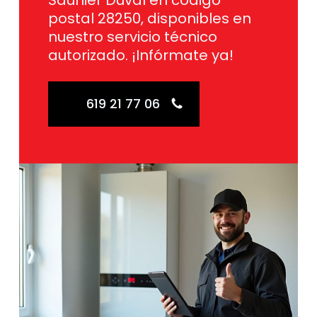
Saunier Duval en código
postal 28250, disponibles en
nuestro servicio técnico
autorizado. ¡Infórmate ya!
619 21 77 06