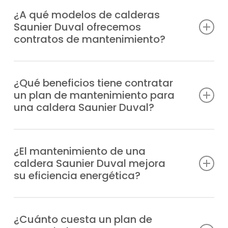
¿A qué modelos de calderas
Saunier Duval ofrecemos
contratos de mantenimiento?
Contamos con la certificación y
experiencia necesarias para ofrecer planes
¿Qué beneficios tiene contratar
un plan de mantenimiento para
de mantenimiento calderas Saunier Duval
una caldera Saunier Duval?
en código postal 28250 para cualquier
modelo, con ventajas como:
Evitas o reduces averías, dispones de
apoyo experto en situaciones imprevistas,
¿El mantenimiento de una
Duomax Condens
caldera Saunier Duval mejora
alargas su durabilidad, disminuyes el gasto
Ecosy 24E
su eficiencia energética?
energético y obtienes más garantías de
Ecosy 28E
bienestar.
Ecosy SB24E
Mantener tu caldera en buen estado con la
Ecosy SB28E
puesta a punto adecuada optimiza su
¿Cuánto cuesta un plan de
EnviroPlus F28E