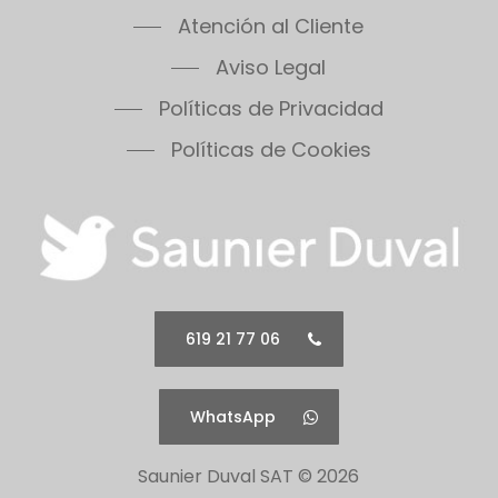
Themafast Condens 25
Atención al Cliente
Themafast Condens 30
Aviso Legal
Themafast Condens 35
Políticas de Privacidad
Themis 23
Thermomaster Condens
Políticas de Cookies
Vesugaz
Vesuvius
Xeon 30FF
Xeon 30FF/LP
Xeon 40FF
Xeon 40FF/LP
619 21 77 06
Xeon 50FF
Xeon 60FF
WhatsApp
Xeon 60FF/LP
Xeon 80FF
Saunier Duval SAT ©
2026
Xeon 80FF/LP