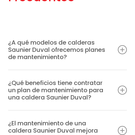
¿A qué modelos de calderas
Saunier Duval ofrecemos planes
de mantenimiento?
Contamos con la certificación y
experiencia necesarias para ofrecer planes
¿Qué beneficios tiene contratar
un plan de mantenimiento para
de mantenimiento calderas Saunier Duval
una caldera Saunier Duval?
en código postal 28232 para cualquier
modelo, donde resaltan beneficios como:
Previenes incidencias y fallos, tienes
asistencia inmediata de técnicos
¿El mantenimiento de una
Duomax Condens
caldera Saunier Duval mejora
cualificados, alargas su durabilidad,
Ecosy 24E