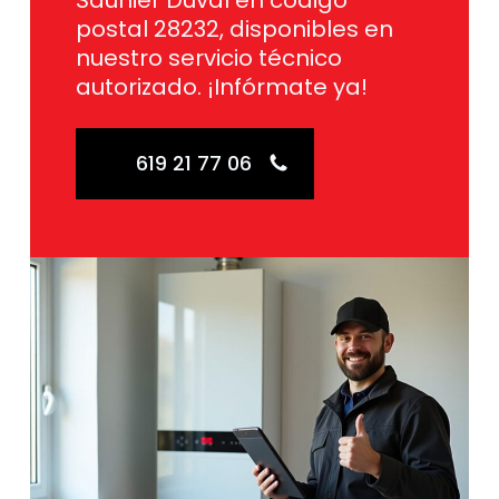
Saunier Duval en código
postal 28232, disponibles en
nuestro servicio técnico
autorizado. ¡Infórmate ya!
619 21 77 06