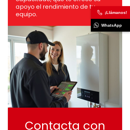
apoyo el rendimiento de tu
¡Llámanos!
equipo.
WhatsApp
Contacta
con