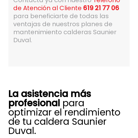
Contacta ya con nuestro
Teléfono
de Atención al Cliente
619 21 77 06
para beneficiarte de todas las
ventajas de nuestros planes de
mantenimiento calderas Saunier
Duval.
La asistencia más
profesional
para
optimizar el rendimiento
de tu caldera Saunier
Duval.