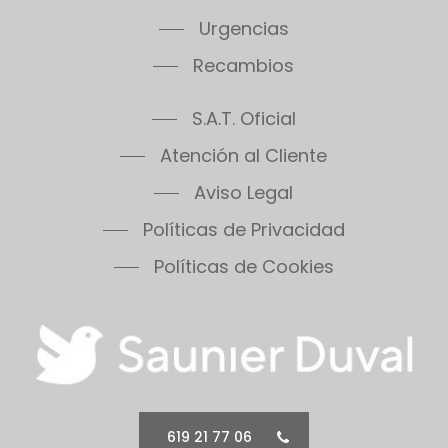
Thema Condens F30E
Urgencias
Thema Condens 25-A
Recambios
Thema Condens AS
ThemaPlus Condens F30E
S.A.T. Oficial
Themafast Condens 25
Themafast Condens 30
Atención al Cliente
Themafast Condens 35
Aviso Legal
Themis 23
Políticas de Privacidad
Thermomaster Condens
Vesugaz
Políticas de Cookies
Vesuvius
Xeon 30FF
Xeon 30FF/LP
Xeon 40FF
Xeon 40FF/LP
Xeon 50FF
619 21 77 06