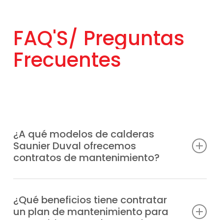
FAQ'S/
Preguntas
Frecuentes
¿A qué modelos de calderas
Saunier Duval ofrecemos
contratos de mantenimiento?
Estamos autorizados y capacitados para
ofrecer planes de mantenimiento calderas
¿Qué beneficios tiene contratar
un plan de mantenimiento para
Saunier Duval en Cobeja para cualquier