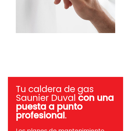
Tu caldera de gas
Saunier Duval
con una
puesta a punto
profesional
.
Los planes de mantenimiento