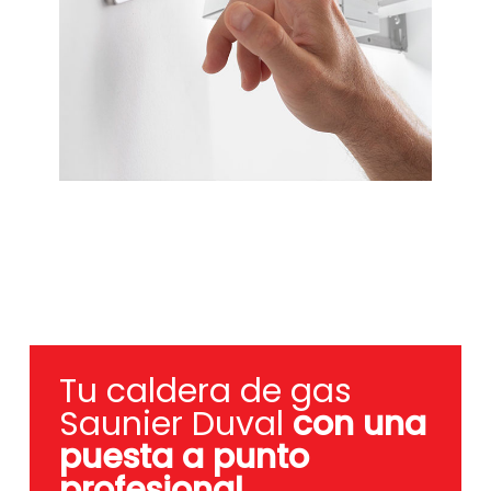
Tu caldera de gas
Saunier Duval
con una
puesta a punto
profesional
.