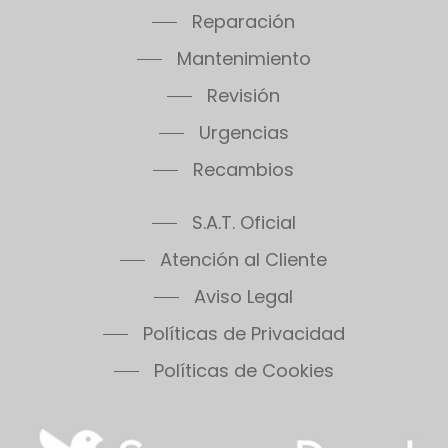
Thema Classic F30E SB
Reparación
Thema Classic F35E
Mantenimiento
Thema Condens F18E SB
Thema Condens F24E
Revisión
Thema Condens F30E
Urgencias
Thema Condens 25-A
Recambios
Thema Condens AS
ThemaPlus Condens F30E
S.A.T. Oficial
Themafast Condens 25
Themafast Condens 30
Atención al Cliente
Themafast Condens 35
Aviso Legal
Themis 23
Políticas de Privacidad
Thermomaster Condens
Vesugaz
Políticas de Cookies
Vesuvius
Xeon 30FF