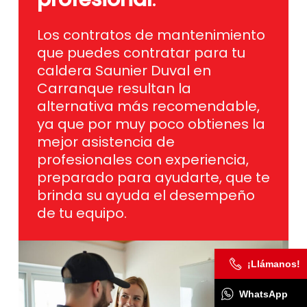
Los contratos de mantenimiento
que puedes contratar para tu
caldera Saunier Duval en
Carranque resultan la
alternativa más recomendable,
ya que por muy poco obtienes la
mejor asistencia de
profesionales con experiencia,
preparado para ayudarte, que te
brinda su ayuda el desempeño
de tu equipo.
¡Llámanos!
WhatsApp