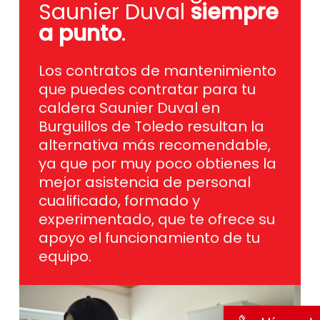
Saunier Duval
siempre
a punto
.
Los contratos de mantenimiento
que puedes contratar para tu
caldera Saunier Duval en
Burguillos de Toledo resultan la
alternativa más recomendable,
ya que por muy poco obtienes la
mejor asistencia de personal
cualificado, formado y
experimentado, que te ofrece su
apoyo el funcionamiento de tu
equipo.