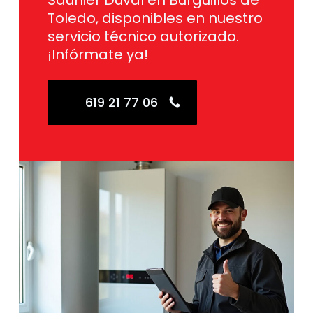
Saunier Duval en Burguillos de
Toledo, disponibles en nuestro
servicio técnico autorizado.
¡Infórmate ya!
619 21 77 06