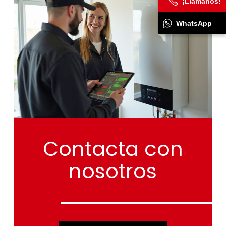
¡Llámanos!
WhatsApp
Contacta
con
nosotros