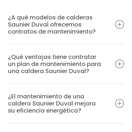
¿A qué modelos de calderas
Saunier Duval ofrecemos
contratos de mantenimiento?
Estamos autorizados y capacitados para
ofrecer planes de mantenimiento calderas
¿Qué ventajas tiene contratar
un plan de mantenimiento para
Saunier Duval en Burguillos de Toledo para
una caldera Saunier Duval?
cualquier modelo, con ventajas como:
Previenes incidencias y fallos, dispones de
Duomax Condens
apoyo experto en situaciones imprevistas,
¿El mantenimiento de una
Ecosy 24E
caldera Saunier Duval mejora
prolongas la vida útil de tu caldera, reduces
Ecosy 28E
su eficiencia energética?
el consumo de energía y garantizas
Ecosy SB24E
tranquilidad y comodidad en casa.
Ecosy SB28E
Tener el equipo siempre revisado con la
EnviroPlus F28E