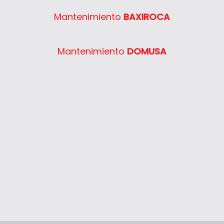
Semia Condens F30E
Mantenimiento
BAXIROCA
System 400 30
System 400 40
Mantenimiento
DOMUSA
System 400 55
System 400 65
System 400 80
Thelia 23
Thelia 23E
Thelia 30E
Thelia SB23
Thelia Twin 28E
Thelia Condens F25
Thelia Condens F30
Thelia Condens AS F25
Thelis
Thelis F25