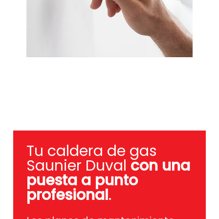
Tu caldera de gas
Saunier Duval
con una
puesta a punto
profesional
.