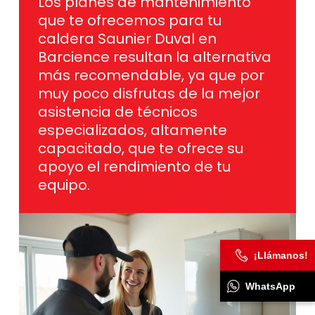
Los planes de mantenimiento
que te ofrecemos para tu
caldera Saunier Duval en
Barcience resultan la alternativa
más recomendable, ya que por
muy poco disfrutas de la mejor
asistencia de técnicos
especializados, altamente
capacitado, que te ofrece su
apoyo el rendimiento de tu
equipo.
¡Llámanos!
WhatsApp