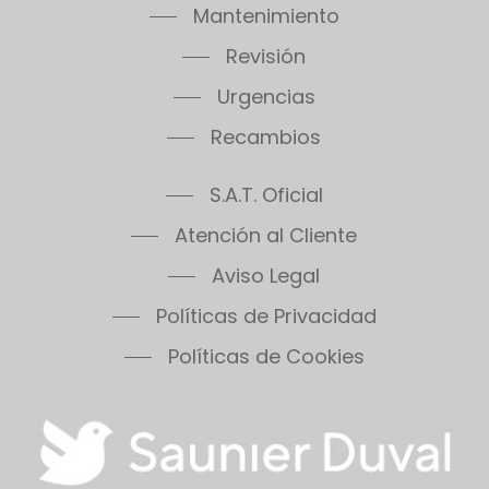
Mantenimiento
Thema Condens F18E SB
Thema Condens F24E
Revisión
Thema Condens F30E
Urgencias
Thema Condens 25-A
Recambios
Thema Condens AS
ThemaPlus Condens F30E
S.A.T. Oficial
Themafast Condens 25
Themafast Condens 30
Atención al Cliente
Themafast Condens 35
Aviso Legal
Themis 23
Políticas de Privacidad
Thermomaster Condens
Vesugaz
Políticas de Cookies
Vesuvius
Xeon 30FF
Xeon 30FF/LP
Xeon 40FF