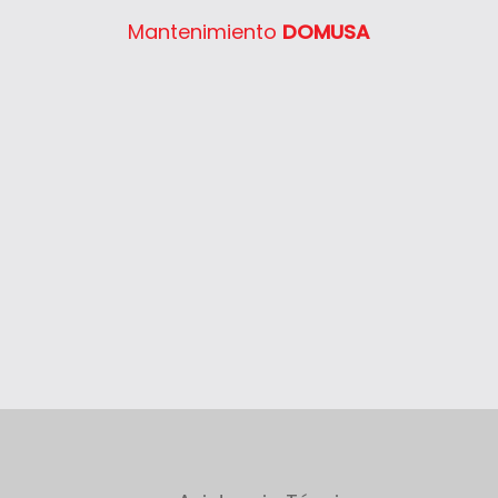
System 400 30
Mantenimiento
DOMUSA
System 400 40
System 400 55
System 400 65
System 400 80
Thelia 23
Thelia 23E
Thelia 30E
Thelia SB23
Thelia Twin 28E
Thelia Condens F25
Thelia Condens F30
Thelia Condens AS F25
Thelis
Thelis F25
Thema Classic F24E