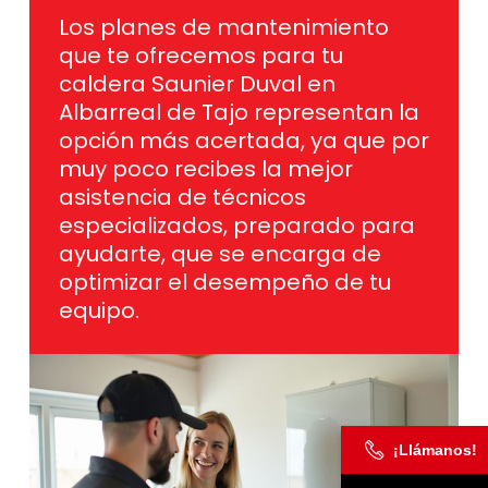
Los planes de mantenimiento
que te ofrecemos para tu
caldera Saunier Duval en
Albarreal de Tajo representan la
opción más acertada, ya que por
muy poco recibes la mejor
asistencia de técnicos
especializados, preparado para
ayudarte, que se encarga de
optimizar el desempeño de tu
equipo.
¡Llámanos!