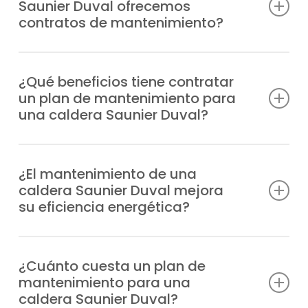
Saunier Duval ofrecemos
contratos de mantenimiento?
Contamos con la certificación y
experiencia necesarias para ofrecer planes
¿Qué beneficios tiene contratar
un plan de mantenimiento para
de mantenimiento calderas Saunier Duval
una caldera Saunier Duval?
en Albarreal de Tajo para cualquier modelo,
entre los que destacamos:
Previenes incidencias y fallos, dispones de
apoyo experto en situaciones imprevistas,
¿El mantenimiento de una
Duomax Condens
caldera Saunier Duval mejora
mejoras la resistencia del equipo,
Ecosy 24E
su eficiencia energética?
optimizarás la eficiencia y garantizas
Ecosy 28E
tranquilidad y comodidad en casa.
Ecosy SB24E
Mantener tu caldera en buen estado con la
Ecosy SB28E
puesta a punto adecuada gasta menos en
¿Cuánto cuesta un plan de
EnviroPlus F28E
mantenimiento para una
recursos, lo que reduce tu factura de gas o
EnviroPlus SB F28E
caldera Saunier Duval?
electricidad.