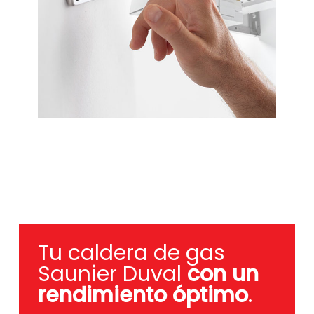
Tu caldera de gas
Saunier Duval
con un
rendimiento óptimo
.