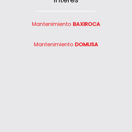
SD 235C
SD 623
Semia Condens F24E
Mantenimiento
BAXIROCA
Semia Condens F30E
System 400 30
Mantenimiento
DOMUSA
System 400 40
System 400 55
System 400 65
System 400 80
Thelia 23
Thelia 23E
Thelia 30E
Thelia SB23
Thelia Twin 28E
Thelia Condens F25
Thelia Condens F30