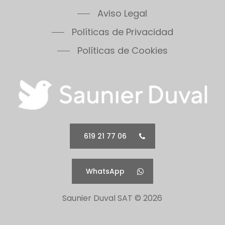
Themafast Condens 30
Aviso Legal
Themafast Condens 35
Políticas de Privacidad
Themis 23
Thermomaster Condens
Políticas de Cookies
Vesugaz
Vesuvius
Xeon 30FF
Xeon 30FF/LP
Xeon 40FF
Xeon 40FF/LP
619 21 77 06
Xeon 50FF
Xeon 60FF
WhatsApp
Xeon 60FF/LP
Xeon 80FF
Saunier Duval SAT ©
2026
Xeon 80FF/LP
500 Series 30B