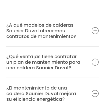
¿A qué modelos de calderas
Saunier Duval ofrecemos
contratos de mantenimiento?
Somos un servicio técnico preparado para
ofrecer planes de mantenimiento calderas
¿Qué ventajas tiene contratar
un plan de mantenimiento para
Saunier Duval en Alameda de la Sagra para
una caldera Saunier Duval?
cualquier modelo, donde resaltan
beneficios como:
Previenes incidencias y fallos, dispones de
apoyo experto en situaciones imprevistas,
¿El mantenimiento de una
Duomax Condens
caldera Saunier Duval mejora
mejoras la resistencia del equipo,
Ecosy 24E
su eficiencia energética?
disminuyes el gasto energético y aseguras
Ecosy 28E