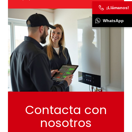
¡Llámanos!
WhatsApp
Contacta
con
nosotros