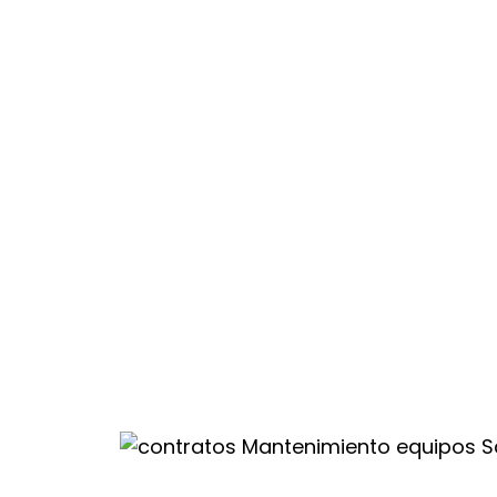
l nunca fue tan
stro servicio de
rguillos de
ue
té