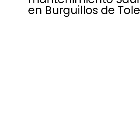
en Burguillos de Tol
Al confiar en nuestro servicio técni
mantenimiento Saunier Duval en Bu
Toledo, tendrás un cuidado integra
aerotermia o calefacción, con solu
efectivas para cualquier avería que
Disponemos de técnicos experime
Burguillos de Toledo que llevan a c
periódicas y configuraciones preci
sistema de calefacción, climatizac
agua caliente sanitaria Saunier Du