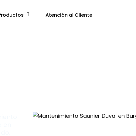
Productos
Atención al Cliente
do
s
miento
a en
ado.