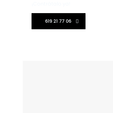
¡Contrátalo ya!
619 21 77 06