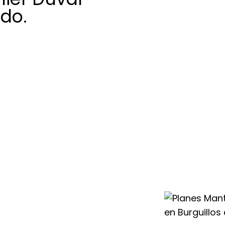
edo.
co experto en
rguillos de
l de tu equipo de
ciones rápidas y
 pueda surgir.
ntados en
abo revisiones
sas para que tu
ión, aerotermia o
val funcione de