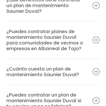
un plan de mantenimiento
variar según el uso del equipo y de la
Saunier Duval?
puesta a punto que prefieras.
Previenes averías, cuentas con
profesionales especializados en caso de
¿Puedes contratar planes de
mantenimiento Saunier Duval
incidencia, alargas la durabilidad de tu
para comunidades de vecinos o
sistema, reduces el gasto de energía y
empresas en Albarreal de Tajo?
garantizas la seguridad en tu hogar.
Cabe señalar que, ofrecemos planes de
mantenimiento Saunier Duval adaptados
¿Cuánto cuesta un plan de
mantenimiento Saunier Duval?
tanto a viviendas particulares como a
comunidades de vecinos y negocios en la
Ofrecemos tarifas transparentes y
zona de Albarreal de Tajo.
ajustadas, según cada instalación y al tipo
¿Puedes contratar un plan de
mantenimiento Saunier Duval si
de equipo.