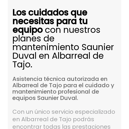
Los cuidados que
necesitas para tu
equipo
con nuestros
planes de
mantenimiento Saunier
Duval en Albarreal de
Tajo.
Asistencia
técnica
autorizada
en
Albarreal
de
Tajo
para
el
cuidado
y
mantenimiento
profesional
de
equipos
Saunier
Duval.
Con un único servicio especializado
en Albarreal de Tajo podrás
encontrar todas las prestaciones