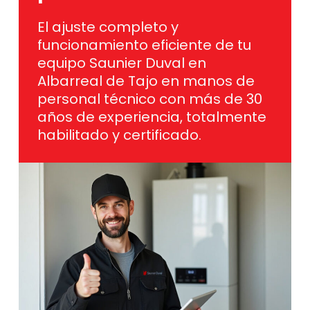
El ajuste completo y
funcionamiento eficiente de tu
equipo Saunier Duval en
Albarreal de Tajo en manos de
personal técnico con más de 30
años de experiencia, totalmente
habilitado y certificado.