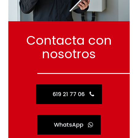
Contacta
con
nosotros
619 21 77 06
WhatsApp