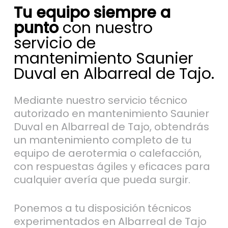
Tu equipo siempre a
punto
con nuestro
servicio de
mantenimiento Saunier
Duval en Albarreal de Tajo.
Mediante nuestro servicio técnico
autorizado en mantenimiento Saunier
Duval en Albarreal de Tajo, obtendrás
un mantenimiento completo de tu
equipo de aerotermia o calefacción,
con respuestas ágiles y eficaces para
cualquier avería que pueda surgir.
Ponemos a tu disposición técnicos
experimentados en Albarreal de Tajo