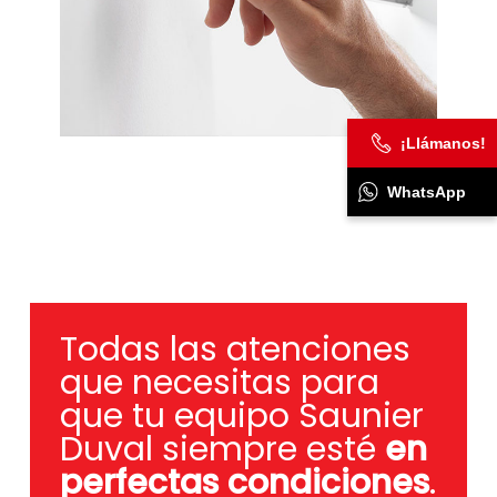
¡Llámanos!
WhatsApp
Todas las atenciones
que necesitas para
que tu equipo Saunier
Duval siempre esté
en
perfectas condiciones
.