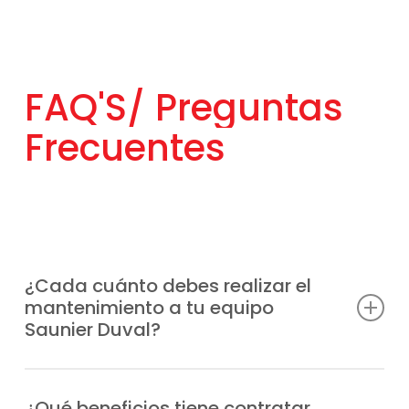
FAQ'S/
Preguntas
Frecuentes
¿Cada cuánto debes realizar el
mantenimiento a tu equipo
Saunier Duval?
La mejor opción es hacerlo al menos una
vez al año, aunque la frecuencia puede
¿Qué beneficios tiene contratar