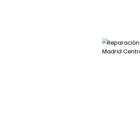
uval en Madrid
esionales
er cualquier
o o a la
 y modelo de
iabilidad y las
ro servicio
o.
 Servicio Técnico
abordamos cada
nal, lo que nos
za para todo tipo