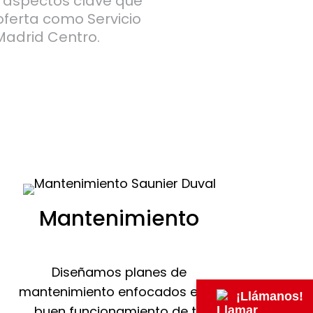
s aspectos clave que
oferta como Servicio
Madrid Centro.
Mantenimiento
Diseñamos planes de
mantenimiento enfocados en el
¡Llámanos!
buen funcionamiento de tu