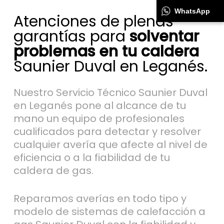
WhatsApp
Atenciones de plenas
garantías para
solventar
problemas en tu caldera
Saunier Duval en Leganés.
Nuestro Servicio Técnico Saunier Duval
en Leganés pone al alcance de tu
mano un equipo de profesionales
cualificados para detectar y resolver
cualquier avería que afecte al nivel de
eficiencia o a la fiabilidad de tu
caldera de gas.
Reparamos averías en todo tipo y
modelo de sistemas de calefacción a