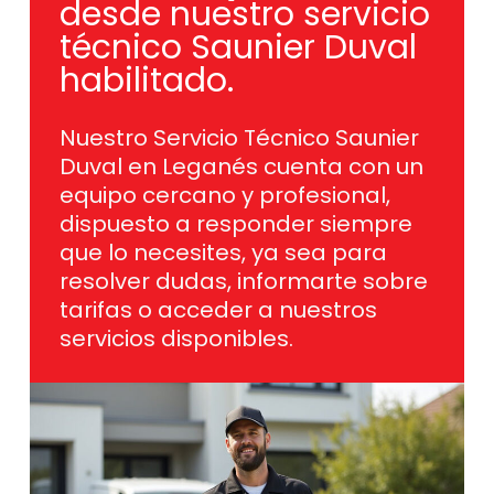
desde nuestro servicio
técnico Saunier Duval
habilitado.
Nuestro Servicio Técnico Saunier
Duval en Leganés cuenta con un
equipo cercano y profesional,
dispuesto a responder siempre
que lo necesites, ya sea para
resolver dudas, informarte sobre
tarifas o acceder a nuestros
servicios disponibles.