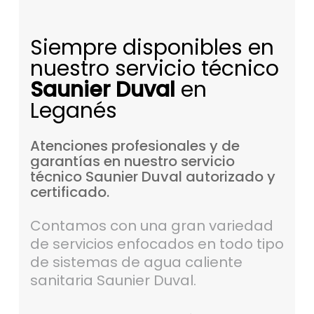
Siempre disponibles en
nuestro servicio técnico
Saunier Duval
en
Leganés
Atenciones
profesionales
y
de
garantías
en
nuestro
servicio
técnico
Saunier
Duval
autorizado
y
certificado.
Contamos con una gran variedad
de servicios enfocados en todo tipo
de sistemas de agua caliente
sanitaria Saunier Duval.