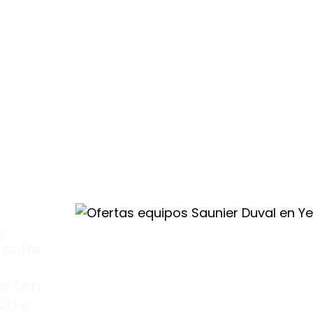
s
o
 entre
s con
do y