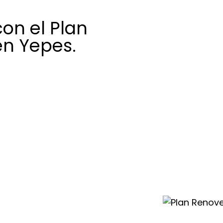
on el Plan
en Yepes.
 buena
o equipo Saunier
ue reduce de
alación; gracias a
ir calderas
ineficientes o
 eficientes por
zadas y de bajo