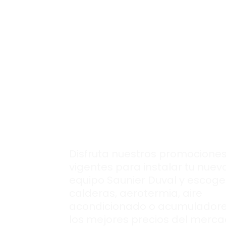
Disfruta de todas
nuestras
ofertas
para instalar tu
nuevo equipo
Saunier Duval en
Yepes.
Disfruta nuestros promocione
vigentes para instalar tu nuev
equipo Saunier Duval y escoge
calderas, aerotermia, aire
acondicionado o acumuladore
los mejores precios del merca