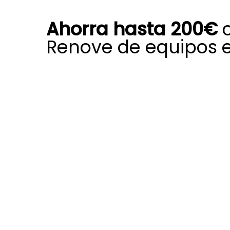
Ahorra hasta 200€
c
Renove de equipos 
Aprovechar el Plan Renove es una
oportunidad para actualizar tu viej
Duval con una ayuda económica q
forma significativa el coste de inst
estas subvenciones, puedes sustitu
obsoletas, sistemas de aerotermia 
equipos de aire acondicionado poco
soluciones Saunier Duval más avan
consumo.