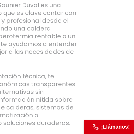
Saunier Duval es una
lo que es clave contar con
y profesional desde el
orando una caldera
aerotermia rentable o un
e, te ayudamos a entender
or a las necesidades de
tación técnica, te
onómicas transparentes
lternativas sin
información nítida sobre
 de calderas, sistemas de
imatización o
o soluciones duraderas.
¡Llámanos!