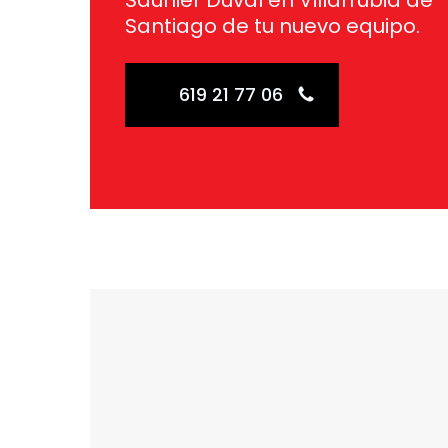
Saunier Duval en Villarrubia de
Santiago de tu nuevo equipo.
619 21 77 06