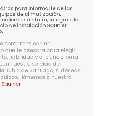
otros
para
informarte
de
las
quipos
de
climatización,
a
caliente
sanitaria,
integrando
icio
de
instalación
Saunier
o.
do contamos con un
 que te asesora para elegir
o, fiabilidad y eficiencia para
con nuestro servicio de
llarrubia de Santiago; si deseas
quipos, llámanos a nuestro
 Saunier