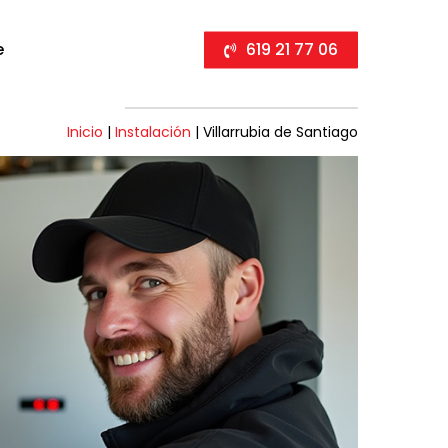
e
619 21 77 06
Inicio
|
Instalación
|
Villarrubia de Santiago