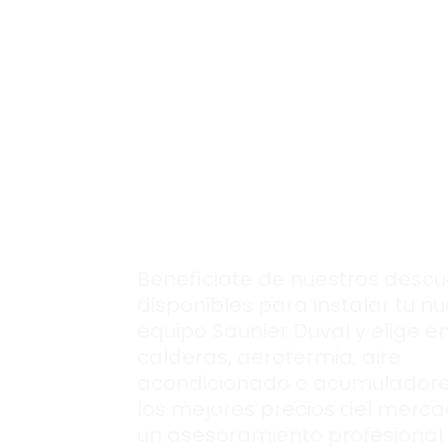
Conoce al detalle
nuestras
ofertas
para instalar tu
nuevo equipo
Saunier Duval en
Seseña.
Benefíciate de nuestros desc
disponibles para instalar tu n
equipo Saunier Duval y elige e
calderas, aerotermia, aire
acondicionado o acumuladore
los mejores precios del merca
un asesoramiento profesional