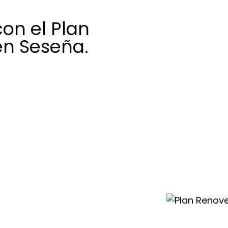
on el Plan
en Seseña.
gran oportunidad
nier Duval con una
rma notable el
as subvenciones,
istemas de
e aire
r soluciones
 bajo consumo.