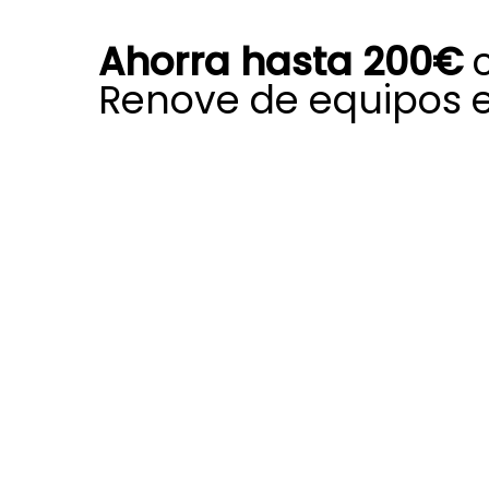
Ahorra hasta 200€
c
Renove de equipos 
Aprovechar el Plan Renove es una 
para actualizar tu viejo equipo Sau
ayuda económica que reduce de fo
coste de instalación; gracias a est
puedes sustituir calderas viejas, s
aerotermia desfasados o equipos d
acondicionado desactualizados po
Saunier Duval más avanzadas y de