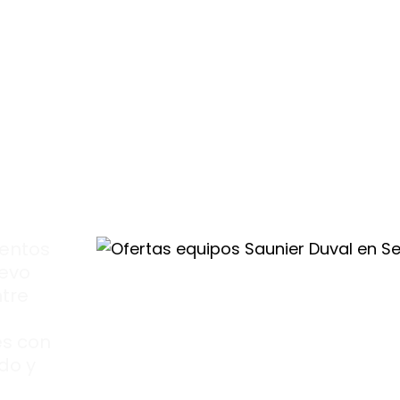
uentos
uevo
ntre
s con
do y