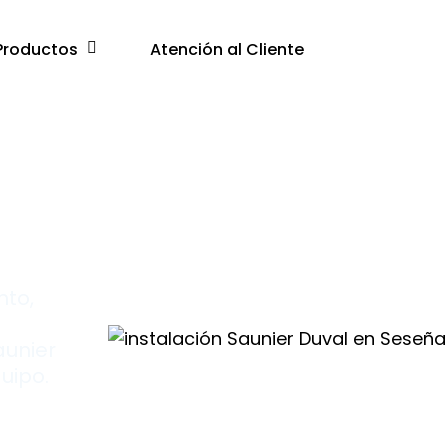
Productos
Atención al Cliente
r
nto,
aunier
uipo.