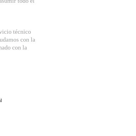
 asumir todo el
vicio técnico
yudamos con la
nado con la