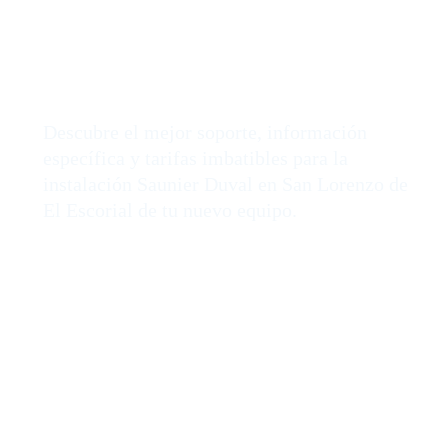
Instalación
Saunier
Duval
en San Lorenzo de
El Escorial
Descubre el mejor soporte, información
específica y tarifas imbatibles para la
instalación Saunier Duval en San Lorenzo de
El Escorial de tu nuevo equipo.