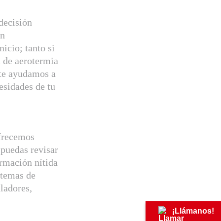
decisión
un
nicio; tanto si
a de aerotermia
 te ayudamos a
esidades de tu
ofrecemos
puedas revisar
ormación nítida
istemas de
ladores,
¡Llámanos!