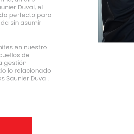
nier Duval, el
ado perfecto para
nda sin asumir
ites en nuestro
cuellos de
 gestión
do lo relacionado
s Saunier Duval.