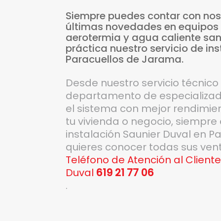
Siempre
puedes
contar
con
nos
últimas
novedades
en
equipos
aerotermia
y
agua
caliente
san
práctica
nuestro
servicio
de
ins
Paracuellos
de
Jarama.
Desde nuestro servicio técnico
departamento de especializado
el sistema con mejor rendimient
tu vivienda o negocio, siempre 
instalación Saunier Duval en P
quieres conocer todas sus ven
Teléfono de Atención al Cliente
Duval
619 21 77 06
.