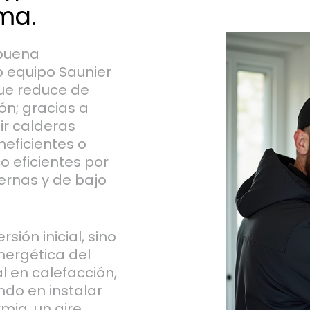
ma.
 buena
o equipo Saunier
ue reduce de
ón; gracias a
ir calderas
neficientes o
 eficientes por
ernas y de bajo
rsión inicial, sino
nergética del
l en calefacción,
ndo en instalar
mia, un aire