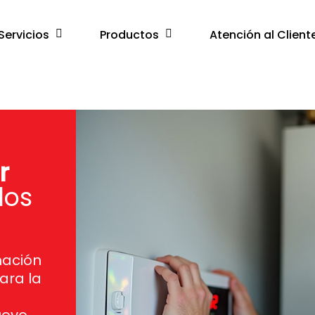
Servicios
Productos
Atención al Client
r
los
mación
ara la