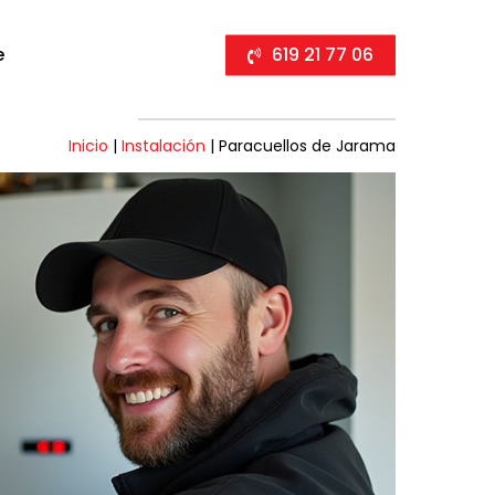
e
619 21 77 06
Inicio
|
Instalación
|
Paracuellos de Jarama