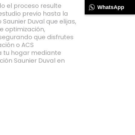
 el proceso resulte
WhatsApp
estudio previo hasta la
o Saunier Duval que elijas,
e optimización,
asegurando que disfrutes
ación o ACS
a tu hogar mediante
ación Saunier Duval en