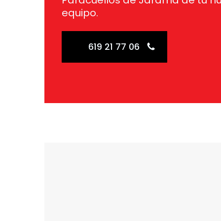
Paracuellos de Jarama de tu n
equipo.
619 21 77 06