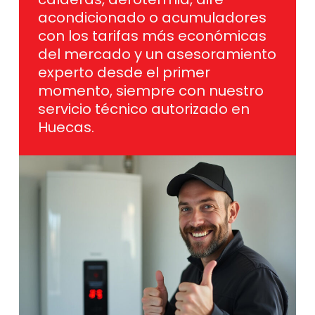
acondicionado o acumuladores
con los tarifas más económicas
del mercado y un asesoramiento
experto desde el primer
momento, siempre con nuestro
servicio técnico autorizado en
Huecas.