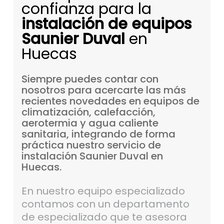
confianza para la
instalación de equipos
Saunier Duval
en
Huecas
Siempre
puedes
contar
con
nosotros
para
acercarte
las
más
recientes
novedades
en
equipos
de
climatización,
calefacción,
aerotermia
y
agua
caliente
sanitaria,
integrando
de
forma
práctica
nuestro
servicio
de
instalación
Saunier
Duval
en
Huecas.
En nuestro equipo especializado
contamos con un departamento
de especializado que te asesora