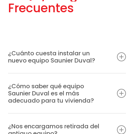
Frecuentes
¿Cuánto cuesta instalar un
nuevo equipo Saunier Duval?
El precio es muy variable en función del tipo
de aparato, su gama, las características
¿Cómo saber qué equipo
Saunier Duval es el más
de tu inmueble y si has podido acceder a
adecuado para tu vivienda?
las ayudas del Plan Renove.
Realizamos un estudio previo donde
Llámanos a través de nuestro teléfono de
revisamos el tamaño de la vivienda, el
¿Nos encargamos retirada del
atención al cliente para obtener una
antiguo equipo?
consumo, el aislamiento y tus preferencias