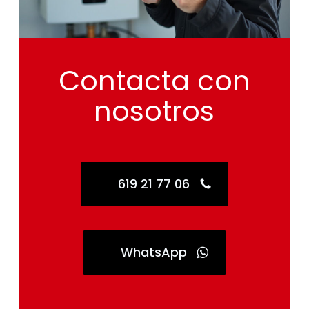
Contacta
con
nosotros
619 21 77 06
WhatsApp