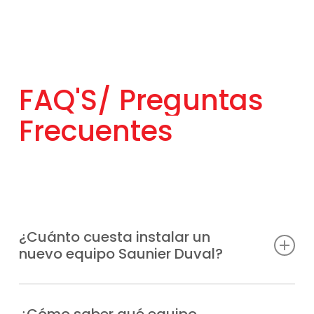
FAQ'S/
Preguntas
Frecuentes
¿Cuánto cuesta instalar un
nuevo equipo Saunier Duval?
El precio es muy variable en función del tipo
de equipo, su categoría, las características
¿Cómo saber qué equipo