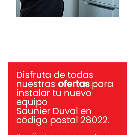
Disfruta de todas
nuestras
ofertas
para
instalar tu nuevo
equipo
Saunier Duval en
código postal 28022.