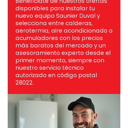
Benefíciate de nuestros ofertas
disponibles para instalar tu
nuevo equipo Saunier Duval y
selecciona entre calderas,
aerotermia, aire acondicionado o
acumuladores con los precios
más baratos del mercado y un
asesoramiento experto desde el
primer momento, siempre con
nuestro servicio técnico
autorizado en código postal
28022.