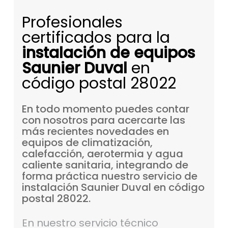
Profesionales
certificados para la
instalación de equipos
Saunier Duval
en
código postal 28022
En
todo
momento
puedes
contar
con
nosotros
para
acercarte
las
más
recientes
novedades
en
equipos
de
climatización,
calefacción,
aerotermia
y
agua
caliente
sanitaria,
integrando
de
forma
práctica
nuestro
servicio
de
instalación
Saunier
Duval
en
código
postal
28022.
En nuestro servicio técnico