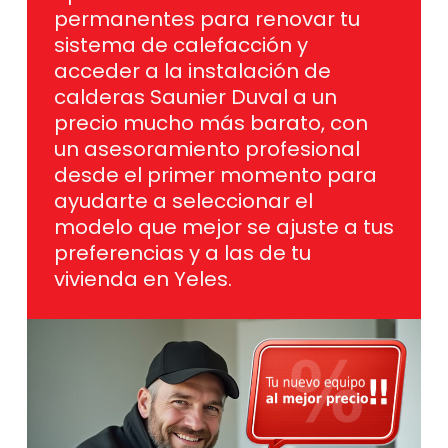
permanentes para renovar tu
sistema de calefacción y
acceder a la instalación de
calderas Saunier Duval a un
precio mucho más barato, con
un asesoramiento profesional
desde el primer momento para
ayudarte a seleccionar el
modelo que mejor se ajuste a tus
preferencias y a las de tu
vivienda en Yeles.