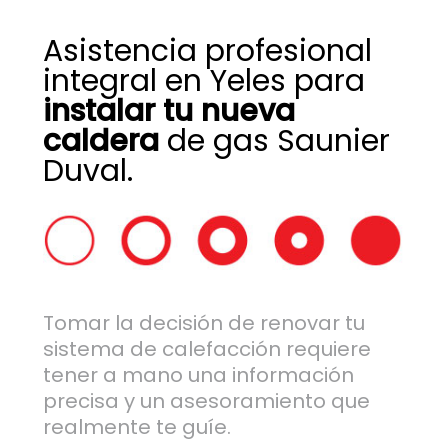
Asistencia profesional
integral en Yeles para
instalar tu nueva
caldera
de gas Saunier
Duval.
Tomar la decisión de renovar tu
sistema de calefacción requiere
tener a mano una información
precisa y un asesoramiento que
realmente te guíe.