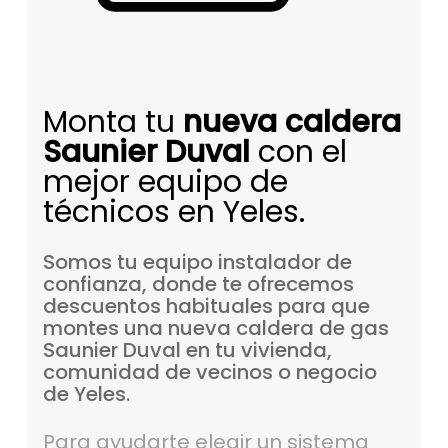
Monta tu
nueva caldera
Saunier Duval
con el
mejor equipo de
técnicos en Yeles.
Somos
tu
equipo
instalador
de
confianza,
donde
te
ofrecemos
descuentos
habituales
para
que
montes
una
nueva
caldera
de
gas
Saunier
Duval
en
tu
vivienda,
comunidad
de
vecinos
o
negocio
de
Yeles.
Para ayudarte elegir un sistema