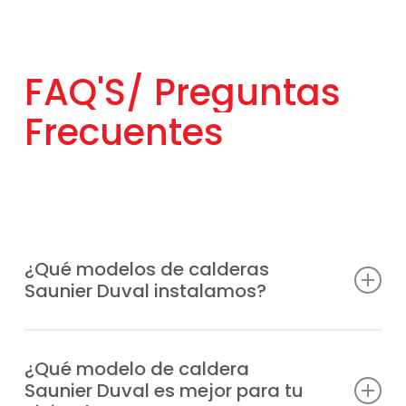
FAQ'S/
Preguntas
Frecuentes
¿Qué modelos de calderas
Saunier Duval instalamos?
Instalamos cualquier modelo de la marca,
entre los que destacamos Combitec F23E,
¿Qué modelo de caldera
Saunier Duval es mejor para tu
Duomax Condens, Ecosy 2 28E, Ecosy 2