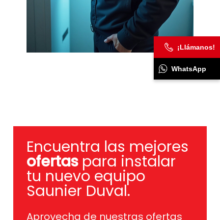
¡Llámanos!
WhatsApp
Encuentra las mejores
ofertas
para instalar
tu nuevo equipo
Saunier Duval.
Aprovecha de nuestras ofertas