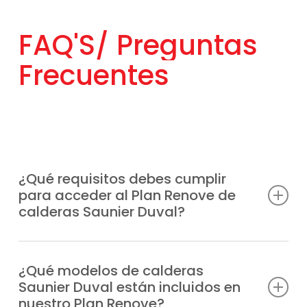
FAQ'S/
Preguntas
Frecuentes
¿Qué requisitos debes cumplir
para acceder al Plan Renove de
calderas Saunier Duval?
Solo necesitas sustituir tu caldera antigua,
sea cual sea la marca por un modelo
¿Qué modelos de calderas
Saunier Duval están incluidos en
Saunier Duval nuevo. Esta opción también
nuestro Plan Renove?
aplica a instalaciones nuevas. Nosotros te
informamos de las condiciones vigentes y