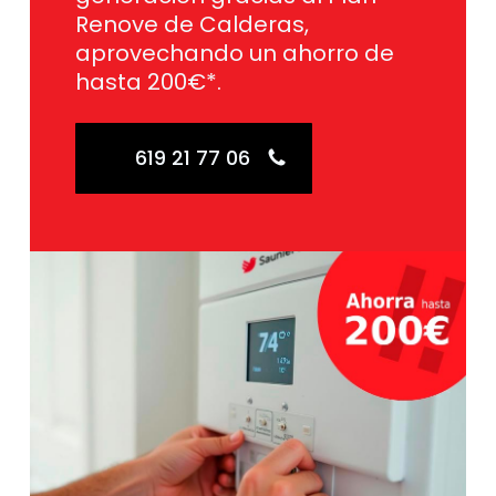
Renove de Calderas,
aprovechando un ahorro de
hasta 200€*.
619 21 77 06