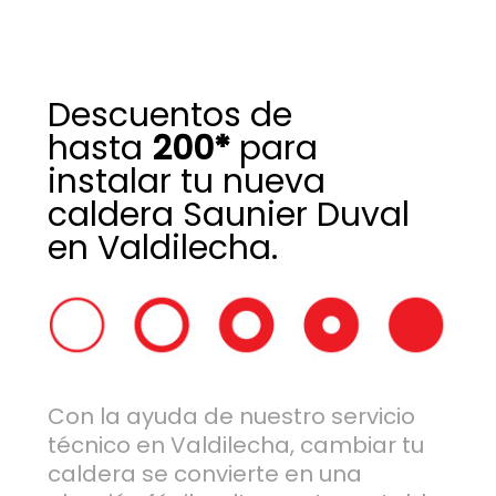
Descuentos de
hasta
200*
para
instalar tu nueva
caldera Saunier Duval
en Valdilecha.
Con la ayuda de nuestro servicio
técnico en Valdilecha, cambiar tu
caldera se convierte en una