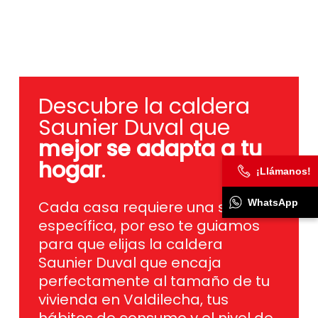
Descubre la caldera
Saunier Duval que
mejor se adapta a tu
hogar
.
¡Llámanos!
Cada casa requiere una solución
específica, por eso te guiamos
WhatsApp
para que elijas la caldera
Saunier Duval que encaja
perfectamente al tamaño de tu
vivienda en Valdilecha, tus
hábitos de consumo y el nivel de
eficiencia que buscas,