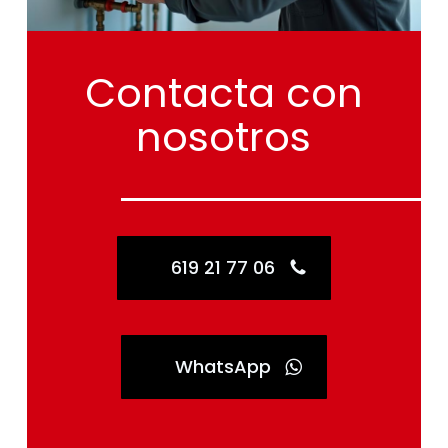
Contacta
con
nosotros
619 21 77 06
WhatsApp