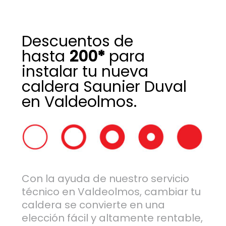
Descuentos de
hasta
200*
para
instalar tu nueva
caldera Saunier Duval
en Valdeolmos.
Con la ayuda de nuestro servicio
técnico en Valdeolmos, cambiar tu
caldera se convierte en una
elección fácil y altamente rentable,