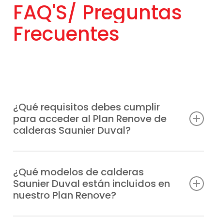
Frecuentes
¿Qué requisitos debes cumplir
para acceder al Plan Renove de
calderas Saunier Duval?
Únicamente tienes que renovar tu caldera
antigua, independientemente de la marca
¿Qué modelos de calderas
Saunier Duval están incluidos en
por un modelo Saunier Duval actual. Esta
nuestro Plan Renove?
opción también aplica a instalaciones
nuevas. Nosotros te explicamos las
Están incluiodos
todos los modelos
de la
condiciones actuales y gestionamos las