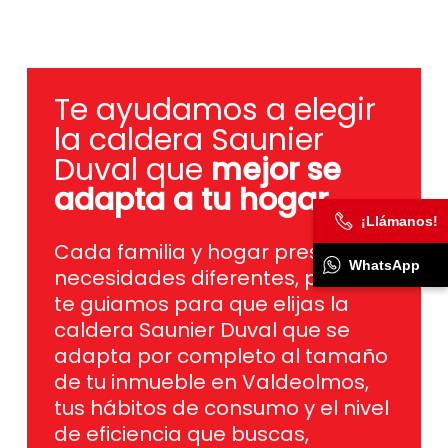
Te ayudamos a elegir
la caldera Saunier
Duval que
mejor se
adapta a tu hogar
.
Cada familia y hogar presentan
¡Llámanos!
necesidades diferentes, por eso
te guiamos para que elijas la
WhatsApp
caldera Saunier Duval que se
adapta por completo al tamaño
de tu inmueble en Valdeolmos,
tus hábitos de consumo y el nivel
de eficiencia que buscas,
ofreciéndote calderas de