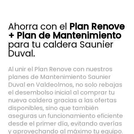
Ahorra con el
Plan Renove
+ Plan de Mantenimiento
para tu caldera Saunier
Duval.
Al unir el Plan Renove con nuestros
planes de Mantenimiento Saunier
Duval en Valdeolmos, no solo rebajas
el desembolso inicial al comprar tu
nueva caldera gracias a las ofertas
disponibles, sino que también
aseguras un funcionamiento eficiente
desde el primer día, evitando averías
y aprovechando al máximo tu equipo.