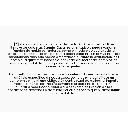
[*]
El descuento promocional de hasta 200  asociado al Plan
Renove de calderas Saunier Duval es orientativo y puede variar en
función de múltiples factores, como el modelo seleccionado, el
estado de la instalación o preinstalación existente en la vivienda, las
condiciones técnicas reales detectadas durante la evaluación, así
como cualquier circunstancia derivada del mercado, cambios en
tarifas, disponibilidad de equipos o modificaciones en las políticas
comerciales vigentes.
La cuantía final del descuento será confirmada únicamente tras el
análisis específico de cada caso, por lo que no constituye un
compromiso fijo ni una obligación contractual de aplicar el importe
máximo anunciado. Nos reservamos el derecho de actualizar,
ajustar o modificar el valor del descuento en función de las
condiciones descritas y de cualquier otro aspecto que pudiera influir
en su viabilidad.
FAQ'S/
Preguntas