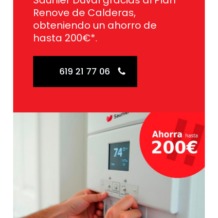
Saunier Duval gracias al Plan
Renove de Calderas,
obteniendo un ahorro de
hasta 200€*.
619 21 77 06