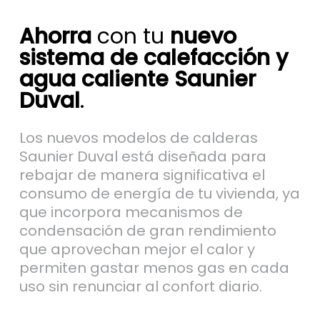
Ahorra
con tu
nuevo
sistema de calefacción y
agua caliente Saunier
Duval
.
Los nuevos modelos de calderas
Saunier Duval está diseñada para
rebajar de manera significativa el
consumo de energía de tu vivienda, ya
que incorpora mecanismos de
condensación de gran rendimiento
que aprovechan mejor el calor y
permiten gastar menos gas en cada
uso sin renunciar al confort diario.