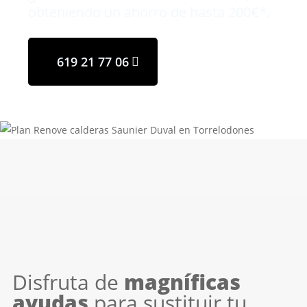
obteniendo un ahorro de hasta 200€*.
619 21 77 06
Disfruta de
magníficas
ayudas
para sustituir tu