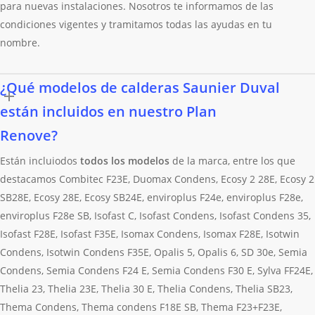
para nuevas instalaciones. Nosotros te informamos de las
condiciones vigentes y tramitamos todas las ayudas en tu
nombre.
¿Qué modelos de calderas Saunier Duval
están incluidos en nuestro Plan
Renove?
Están incluiodos
todos los modelos
de la marca, entre los que
destacamos Combitec F23E, Duomax Condens, Ecosy 2 28E, Ecosy 2
SB28E, Ecosy 28E, Ecosy SB24E, enviroplus F24e, enviroplus F28e,
enviroplus F28e SB, Isofast C, Isofast Condens, Isofast Condens 35,
Isofast F28E, Isofast F35E, Isomax Condens, Isomax F28E, Isotwin
Condens, Isotwin Condens F35E, Opalis 5, Opalis 6, SD 30e, Semia
Condens, Semia Condens F24 E, Semia Condens F30 E, Sylva FF24E,
Thelia 23, Thelia 23E, Thelia 30 E, Thelia Condens, Thelia SB23,
Thema Condens, Thema condens F18E SB, Thema F23+F23E,