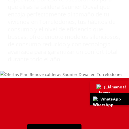
que elijas la caldera Saunier Duval que
encaja perfectamente al tamaño de tu
vivienda en Torrelodones, tus hábitos de
consumo y el nivel de eficiencia que
buscas, ofreciéndote modelos silenciosos,
de consumo reducido y con tecnología
avanzada para garantizar un confort total
durante todo el año.
¡Llámanos!
WhatsApp