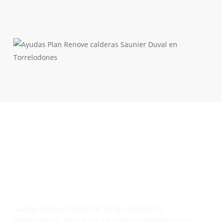
Descubre la caldera Saunier
Duval que
mejor se
adapta a tu hogar
.
Cada casa requiere una solución
específica, por eso te asesoramos para