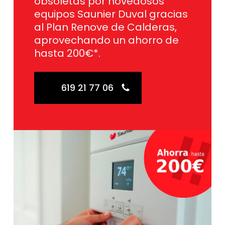
obsoletas por novedosos
equipos Saunier Duval gracias
al Plan Renove de Calderas,
aprovechando un ahorro de
hasta 200€*.
619 21 77 06