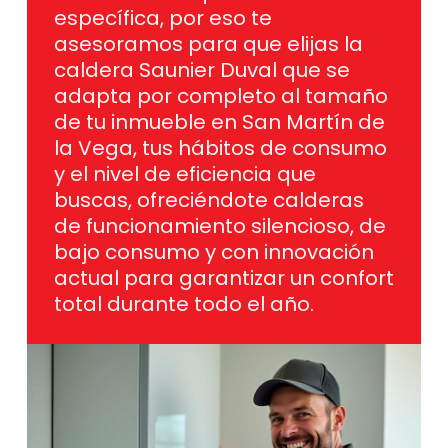
asesoramos para que elijas la
caldera Saunier Duval que se
adapta por completo al tamaño
de tu inmueble en San Martín de
la Vega, tus hábitos de consumo
y el nivel de eficiencia que
buscas, ofreciéndote calderas
de funcionamiento silencioso, de
bajo consumo y con innovación
actual para garantizar un confort
total durante todo el año.