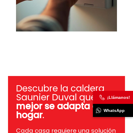
Descubre la caldera
Saunier Duval que
mejor se adapta a tu
¡Llámanos!
hogar
.
WhatsApp
Cada casa requiere una solución
específica, por eso te