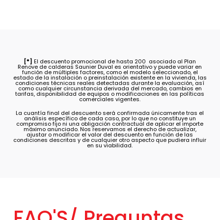
[*]
El descuento promocional de hasta 200  asociado al Plan
Renove de calderas Saunier Duval es orientativo y puede variar en
función de múltiples factores, como el modelo seleccionado, el
estado de la instalación o preinstalación existente en la vivienda, las
condiciones técnicas reales detectadas durante la evaluación, así
como cualquier circunstancia derivada del mercado, cambios en
tarifas, disponibilidad de equipos o modificaciones en las políticas
comerciales vigentes.
La cuantía final del descuento será confirmada únicamente tras el
análisis específico de cada caso, por lo que no constituye un
compromiso fijo ni una obligación contractual de aplicar el importe
máximo anunciado. Nos reservamos el derecho de actualizar,
ajustar o modificar el valor del descuento en función de las
condiciones descritas y de cualquier otro aspecto que pudiera influir
en su viabilidad.
FAQ'S/
Preguntas