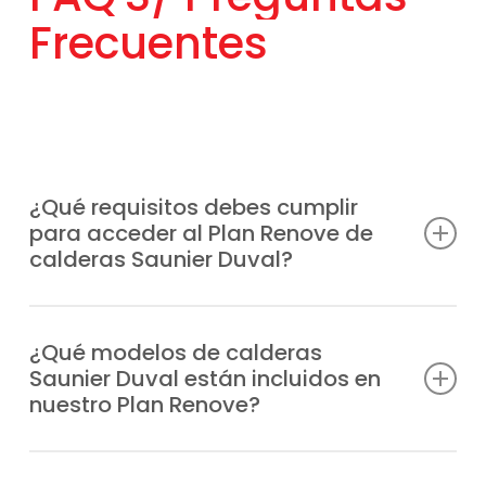
Frecuentes
¿Qué requisitos debes cumplir
para acceder al Plan Renove de
calderas Saunier Duval?
Basta con reemplazar tu vieja caldera, sin
importar su fabricante por un modelo
¿Qué modelos de calderas
Saunier Duval están incluidos en
Saunier Duval nuevo. También está
nuestro Plan Renove?
disponible para nuevas instalaciones.
Nosotros te explicamos las condiciones
Están incluiodos
todos los modelos
de la
actuales y gestionamos las ayudas por ti.
marca, entre los que destacamos
¿El descuento del Plan Renove
se aplica en el momento de la