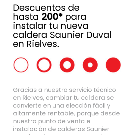
Descuentos de
hasta
200*
para
instalar tu nueva
caldera Saunier Duval
en Rielves.
Gracias a nuestro servicio técnico
en Rielves, cambiar tu caldera se
convierte en una elección fácil y
altamente rentable, porque desde
nuestro punto de venta e
instalación de calderas Saunier