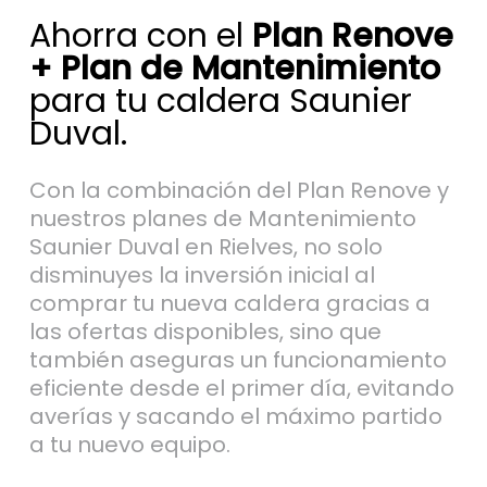
+ Plan de Mantenimiento
para tu caldera Saunier
Duval.
Con la combinación del Plan Renove y
nuestros planes de Mantenimiento
Saunier Duval en Rielves, no solo
disminuyes la inversión inicial al
comprar tu nueva caldera gracias a
las ofertas disponibles, sino que
también aseguras un funcionamiento
eficiente desde el primer día, evitando
averías y sacando el máximo partido
a tu nuevo equipo.
Al incluir un plan de mantenimiento, tu