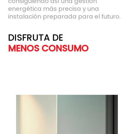
consiguiendo así una gestión
energética más precisa y una
instalación preparada para el futuro.
DISFRUTA DE
MÁS AHORRO
MENOS CONSU