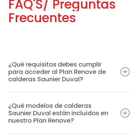
Frecuentes
¿Qué requisitos debes cumplir
para acceder al Plan Renove de
calderas Saunier Duval?
Únicamente tienes que renovar tu caldera
antigua, independientemente de la marca
¿Qué modelos de calderas
Saunier Duval están incluidos en
por un modelo Saunier Duval moderno.
nuestro Plan Renove?
También está disponible para nuevas
instalaciones. Nosotros te explicamos las
Están incluiodos
todos los modelos
de la
condiciones actuales y nos encargamos de
marca, entre los que destacamos
¿El descuento del Plan Renove
tramitar las ayudas.