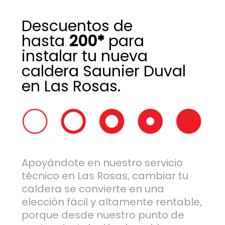
Descuentos de
hasta
200*
para
instalar tu nueva
caldera Saunier Duval
en Las Rosas.
Apoyándote en nuestro servicio
técnico en Las Rosas, cambiar tu
caldera se convierte en una
elección fácil y altamente rentable,
porque desde nuestro punto de