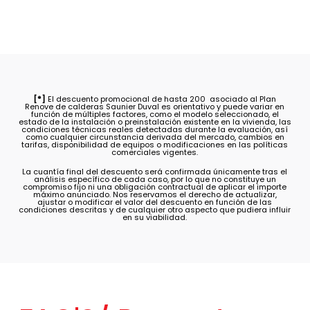
[*]
El descuento promocional de hasta 200  asociado al Plan
Renove de calderas Saunier Duval es orientativo y puede variar en
función de múltiples factores, como el modelo seleccionado, el
estado de la instalación o preinstalación existente en la vivienda, las
condiciones técnicas reales detectadas durante la evaluación, así
como cualquier circunstancia derivada del mercado, cambios en
tarifas, disponibilidad de equipos o modificaciones en las políticas
comerciales vigentes.
La cuantía final del descuento será confirmada únicamente tras el
análisis específico de cada caso, por lo que no constituye un
compromiso fijo ni una obligación contractual de aplicar el importe
máximo anunciado. Nos reservamos el derecho de actualizar,
ajustar o modificar el valor del descuento en función de las
condiciones descritas y de cualquier otro aspecto que pudiera influir
en su viabilidad.
FAQ'S/
Preguntas