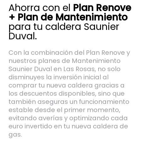
+ Plan de Mantenimiento
para tu caldera Saunier
Duval.
Con la combinación del Plan Renove y
nuestros planes de Mantenimiento
Saunier Duval en Las Rosas, no solo
disminuyes la inversión inicial al
comprar tu nueva caldera gracias a
los descuentos disponibles, sino que
también aseguras un funcionamiento
estable desde el primer momento,
evitando averías y optimizando cada
euro invertido en tu nueva caldera de
gas.
Al incluir un plan de mantenimiento, tu