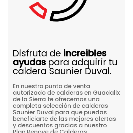
Disfruta de
increibles
ayudas
para adquirir tu
caldera Saunier Duval.
En
nuestro
punto
de
venta
autorizado
de
calderas
en
Guadalix
de
la
Sierra
te
ofrecemos
una
completa
selección
de
calderas
Saunier
Duval
para
que
puedas
beneficiarte
de
las
mejores
ofertas
y
descuentos
gracias
a
nuestro
Plan
Renove
de
Calderas.