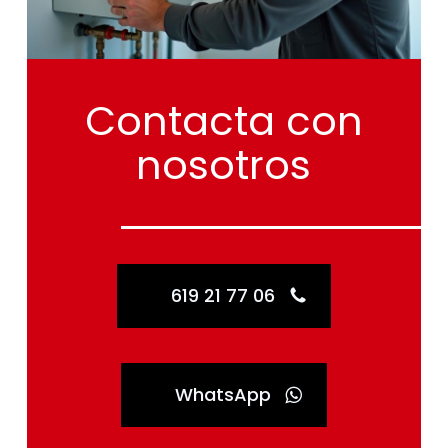
Contacta
con
nosotros
619 21 77 06
WhatsApp