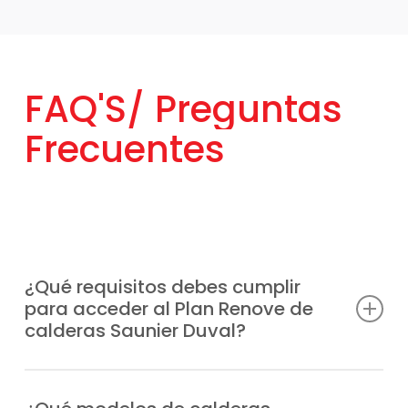
FAQ'S/
Preguntas
Frecuentes
¿Qué requisitos debes cumplir
para acceder al Plan Renove de
calderas Saunier Duval?
Únicamente tienes que renovar tu caldera
antigua, independientemente de la marca
¿Qué modelos de calderas
Saunier Duval están incluidos en
por un modelo Saunier Duval moderno. Esta