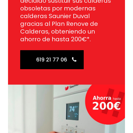
decidido sustituir sus calderas
obsoletas por modernas
calderas Saunier Duval
gracias al Plan Renove de
Calderas, obteniendo un
ahorro de hasta 200€*.
619 21 77 06