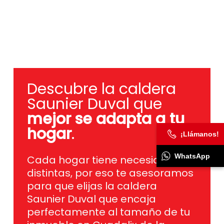
Descubre la caldera
Saunier Duval que
mejor se adapta a tu
hogar
.
¡Llámanos!
Cada hogar tiene necesidades
distintas, por eso te asesoramos
WhatsApp
para que elijas la caldera
Saunier Duval que encaja
perfectamente al tamaño de tu
inmueble en Guadalix de la
Sierra, tus hábitos de consumo y