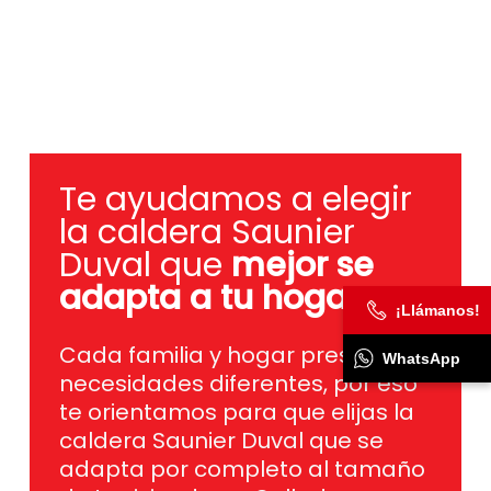
Te ayudamos a elegir
la caldera Saunier
Duval que
mejor se
adapta a tu hogar
.
Cada familia y hogar presentan
¡Llámanos!
necesidades diferentes, por eso
WhatsApp
te orientamos para que elijas la
caldera Saunier Duval que se
adapta por completo al tamaño
de tu vivienda en Collado
Mediano, tus hábitos de