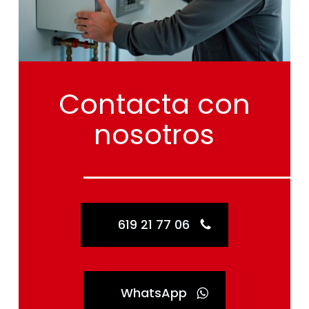
Contacta
con
nosotros
619 21 77 06
WhatsApp