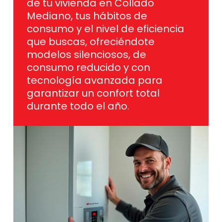
consumo y el nivel de eficiencia
que buscas, ofreciéndote
modelos silenciosos, de
consumo reducido y con
tecnología avanzada para
garantizar un confort total
durante todo el año.