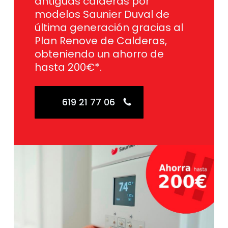
antiguas calderas por
modelos Saunier Duval de
última generación gracias al
Plan Renove de Calderas,
obteniendo un ahorro de
hasta 200€*.
619 21 77 06