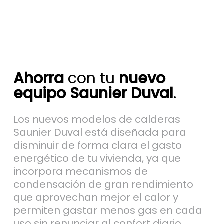
Ahorra
con tu
nuevo
equipo Saunier Duval
.
Los nuevos modelos de calderas
Saunier Duval está diseñada para
disminuir de forma clara el gasto
energético de tu vivienda, ya que
incorpora mecanismos de
condensación de gran rendimiento
que aprovechan mejor el calor y
permiten gastar menos gas en cada
uso sin renunciar al confort diario.