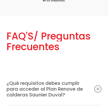
FAQ'S/
Preguntas
Frecuentes
¿Qué requisitos debes cumplir
para acceder al Plan Renove de
calderas Saunier Duval?
Basta con reemplazar tu vieja caldera, sin
importar su fabricante por un modelo
¿Qué modelos de calderas