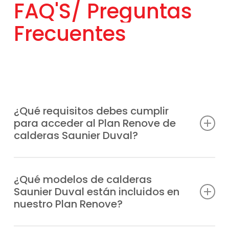
Frecuentes
¿Qué requisitos debes cumplir
para acceder al Plan Renove de
calderas Saunier Duval?
Basta con reemplazar tu vieja caldera, sin
importar su fabricante por un modelo
¿Qué modelos de calderas
Saunier Duval están incluidos en
Saunier Duval nuevo. También está
nuestro Plan Renove?
disponible para nuevas instalaciones.
Nosotros te informamos de las condiciones
Están incluiodos
todos los modelos
de la
vigentes y tramitamos todas las ayudas en
marca, entre los que destacamos