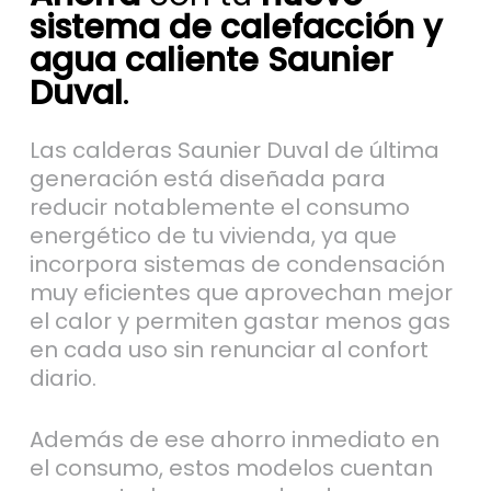
sistema de calefacción y
agua caliente Saunier
Duval
.
Las calderas Saunier Duval de última
generación está diseñada para
reducir notablemente el consumo
energético de tu vivienda, ya que
incorpora sistemas de condensación
muy eficientes que aprovechan mejor
el calor y permiten gastar menos gas
en cada uso sin renunciar al confort
diario.
Además de ese ahorro inmediato en
el consumo, estos modelos cuentan