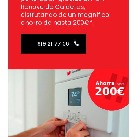
Renove de Calderas,
disfrutando de un magnífico
ahorro de hasta 200€*.
619 21 77 06