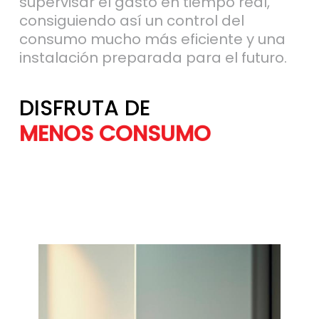
supervisar el gasto en tiempo real,
consiguiendo así un control del
consumo mucho más eficiente y una
instalación preparada para el futuro.
DISFRUTA DE
MÁS AHORRO
MENOS CONSU