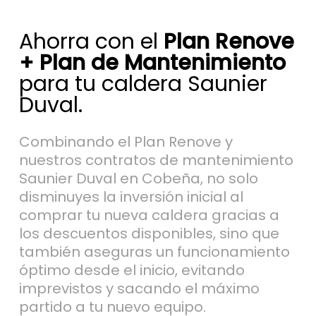
Ahorra con el
Plan Renove
+ Plan de Mantenimiento
para tu caldera Saunier
Duval.
Combinando el Plan Renove y
nuestros contratos de mantenimiento
Saunier Duval en Cobeña, no solo
disminuyes la inversión inicial al
comprar tu nueva caldera gracias a
los descuentos disponibles, sino que
también aseguras un funcionamiento
óptimo desde el inicio, evitando
imprevistos y sacando el máximo
partido a tu nuevo equipo.