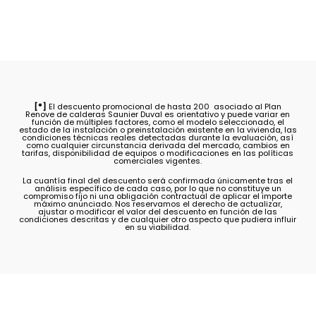
[*]
El descuento promocional de hasta 200  asociado al Plan
Renove de calderas Saunier Duval es orientativo y puede variar en
función de múltiples factores, como el modelo seleccionado, el
estado de la instalación o preinstalación existente en la vivienda, las
condiciones técnicas reales detectadas durante la evaluación, así
como cualquier circunstancia derivada del mercado, cambios en
tarifas, disponibilidad de equipos o modificaciones en las políticas
comerciales vigentes.
La cuantía final del descuento será confirmada únicamente tras el
análisis específico de cada caso, por lo que no constituye un
compromiso fijo ni una obligación contractual de aplicar el importe
máximo anunciado. Nos reservamos el derecho de actualizar,
ajustar o modificar el valor del descuento en función de las
condiciones descritas y de cualquier otro aspecto que pudiera influir
en su viabilidad.
FAQ'S/
Preguntas