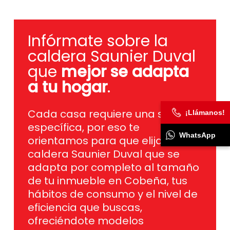
Infórmate sobre la
caldera Saunier Duval
que
mejor se adapta
a tu hogar
.
Cada casa requiere una solución
específica, por eso te
¡Llámanos!
orientamos para que elijas la
caldera Saunier Duval que se
WhatsApp
adapta por completo al tamaño
de tu inmueble en Cobeña, tus
hábitos de consumo y el nivel de
eficiencia que buscas,
ofreciéndote modelos
silenciosos, de bajo consumo y
con innovación actual para