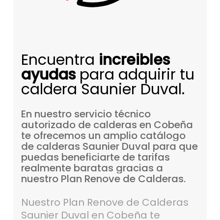
Encuentra
increibles
ayudas
para adquirir tu
caldera Saunier Duval.
En
nuestro
servicio
técnico
autorizado
de
calderas
en
Cobeña
te
ofrecemos
un
amplio
catálogo
de
calderas
Saunier
Duval
para
que
puedas
beneficiarte
de
tarifas
realmente
baratas
gracias
a
nuestro
Plan
Renove
de
Calderas.
Nuestro Plan Renove de Calderas
Saunier Duval en Cobeña te