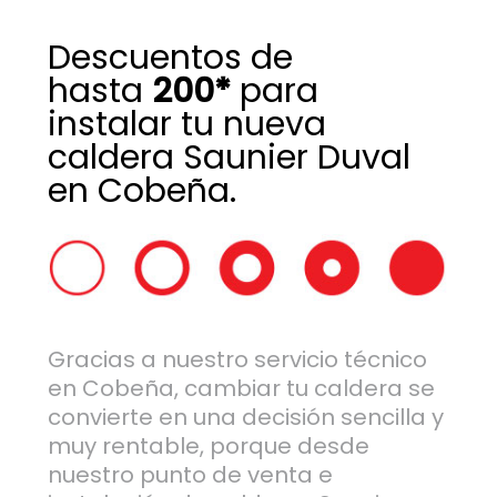
Descuentos de
hasta
200*
para
instalar tu nueva
caldera Saunier Duval
en Cobeña.
Gracias a nuestro servicio técnico
en Cobeña, cambiar tu caldera se
convierte en una decisión sencilla y
muy rentable, porque desde
nuestro punto de venta e