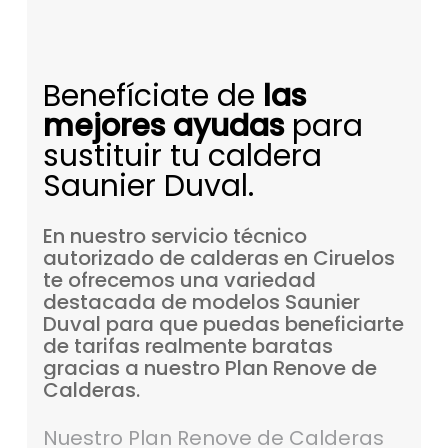
Benefíciate de
las
mejores ayudas
para
sustituir tu caldera
Saunier Duval.
En
nuestro
servicio
técnico
autorizado
de
calderas
en
Ciruelos
te
ofrecemos
una
variedad
destacada
de
modelos
Saunier
Duval
para
que
puedas
beneficiarte
de
tarifas
realmente
baratas
gracias
a
nuestro
Plan
Renove
de
Calderas.
Nuestro Plan Renove de Calderas