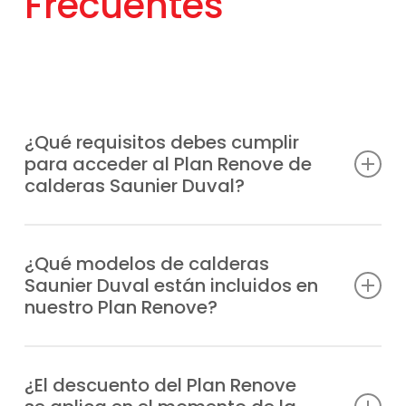
¿Qué requisitos debes cumplir
para acceder al Plan Renove de
calderas Saunier Duval?
Solo necesitas sustituir tu caldera antigua,
sea cual sea la marca por un modelo
¿Qué modelos de calderas
Saunier Duval están incluidos en
Saunier Duval moderno. Esta opción
nuestro Plan Renove?
también aplica a instalaciones nuevas.
Nosotros te explicamos las condiciones
Están incluiodos
todos los modelos
de la
actuales y gestionamos las ayudas por ti.
marca, entre los que destacamos
¿El descuento del Plan Renove
se aplica en el momento de la
Combitec F23E, Duomax Condens, Ecosy 2
compra?
28E, Ecosy 2 SB28E, Ecosy 28E, Ecosy SB24E,