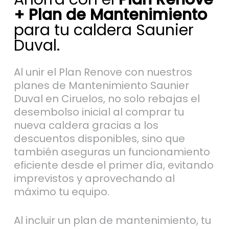
para tu caldera Saunier
Duval.
Al unir el Plan Renove con nuestros
planes de Mantenimiento Saunier
Duval en Ciruelos, no solo rebajas el
desembolso inicial al comprar tu
nueva caldera gracias a los
descuentos disponibles, sino que
también aseguras un funcionamiento
eficiente desde el primer día, evitando
imprevistos y aprovechando al
máximo tu equipo.
Al incluir un plan de mantenimiento, tu
nueva caldera rinde siempre en
condiciones óptimas, lo que se