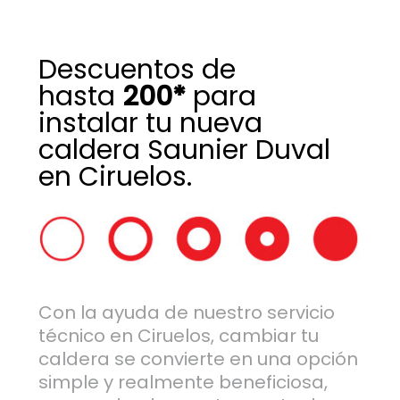
Descuentos de
hasta
200*
para
instalar tu nueva
caldera Saunier Duval
en Ciruelos.
Con la ayuda de nuestro servicio
técnico en Ciruelos, cambiar tu
caldera se convierte en una opción
simple y realmente beneficiosa,