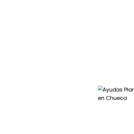
ima generación
emente el
, ya que
ción de alta
 calor y permiten
renunciar al
n el consumo,
s inteligentes
an
n las
tando derroches y
 gracias a un