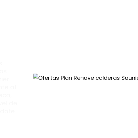
a
se
r
.
s
mos
ier
te al
eca,
vel de
ndote