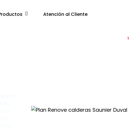
Productos
Atención al Cliente
 para
dido
 por
val
eras,