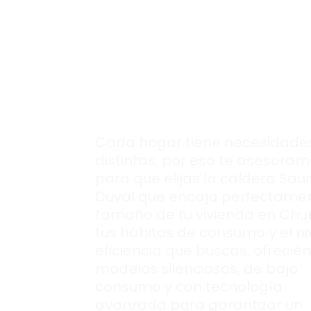
Infórmate sobre l
caldera Saunier
Duval que
mejor 
adapta a tu hoga
Cada hogar tiene necesidade
distintas, por eso te asesora
para que elijas la caldera Saun
Duval que encaja perfectamen
tamaño de tu vivienda en Chu
tus hábitos de consumo y el ni
eficiencia que buscas, ofrecié
modelos silenciosos, de bajo
consumo y con tecnología
avanzada para garantizar un