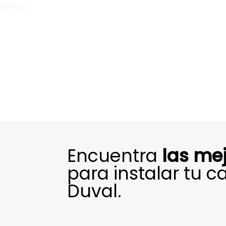
 200€*.
Encuentra
las me
para instalar tu c
Duval.