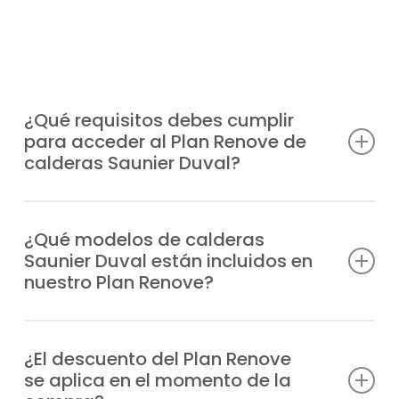
¿Qué requisitos debes cumplir
para acceder al Plan Renove de
calderas Saunier Duval?
Solo necesitas sustituir tu caldera antigua,
sea cual sea la marca por un modelo
¿Qué modelos de calderas
Saunier Duval están incluidos en
Saunier Duval moderno. También está
nuestro Plan Renove?
disponible para nuevas instalaciones.
Nosotros te explicamos las condiciones
Están incluiodos
todos los modelos
de la
actuales y gestionamos las ayudas por ti.
marca, entre los que destacamos
¿El descuento del Plan Renove
se aplica en el momento de la
Combitec F23E, Duomax Condens, Ecosy 2
compra?
28E, Ecosy 2 SB28E, Ecosy 28E, Ecosy SB24E,