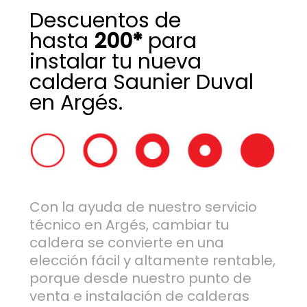
Descuentos de
hasta
200*
para
instalar tu nueva
caldera Saunier Duval
en Argés.
Con la ayuda de nuestro servicio
técnico en Argés, cambiar tu
caldera se convierte en una
elección fácil y altamente rentable,
porque desde nuestro punto de
venta e instalación de calderas