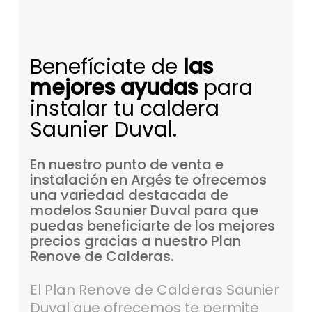
Benefíciate de
las
mejores ayudas
para
instalar tu caldera
Saunier Duval.
En
nuestro
punto
de
venta
e
instalación
en
Argés
te
ofrecemos
una
variedad
destacada
de
modelos
Saunier
Duval
para
que
puedas
beneficiarte
de
los
mejores
precios
gracias
a
nuestro
Plan
Renove
de
Calderas.
El Plan Renove de Calderas Saunier
Duval que ofrecemos te permite