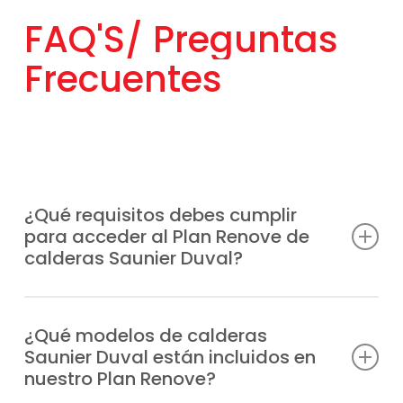
FAQ'S/
Preguntas
Frecuentes
¿Qué requisitos debes cumplir
para acceder al Plan Renove de
calderas Saunier Duval?
Solo necesitas sustituir tu caldera antigua,
sea cual sea la marca por un modelo
¿Qué modelos de calderas
Saunier Duval están incluidos en
Saunier Duval moderno. También está
nuestro Plan Renove?
disponible para nuevas instalaciones.
Nosotros te informamos de las condiciones
Están incluiodos
todos los modelos
de la
vigentes y tramitamos todas las ayudas en