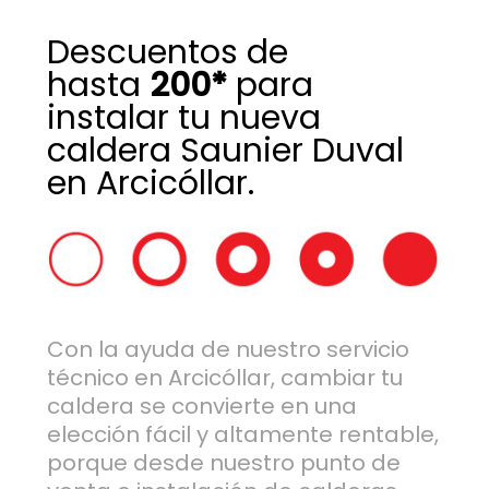
Descuentos de
hasta
200*
para
instalar tu nueva
caldera Saunier Duval
en Arcicóllar.
Con la ayuda de nuestro servicio
técnico en Arcicóllar, cambiar tu
caldera se convierte en una
elección fácil y altamente rentable,
porque desde nuestro punto de