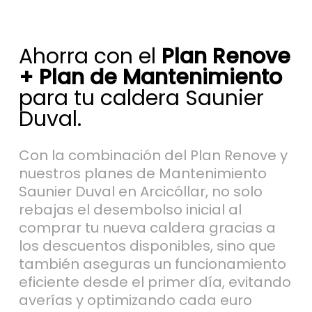
Ahorra con el
Plan Renove
+ Plan de Mantenimiento
para tu caldera Saunier
Duval.
Con la combinación del Plan Renove y
nuestros planes de Mantenimiento
Saunier Duval en Arcicóllar, no solo
rebajas el desembolso inicial al
comprar tu nueva caldera gracias a
los descuentos disponibles, sino que
también aseguras un funcionamiento
eficiente desde el primer día, evitando
averías y optimizando cada euro
invertido en tu nueva caldera de gas.