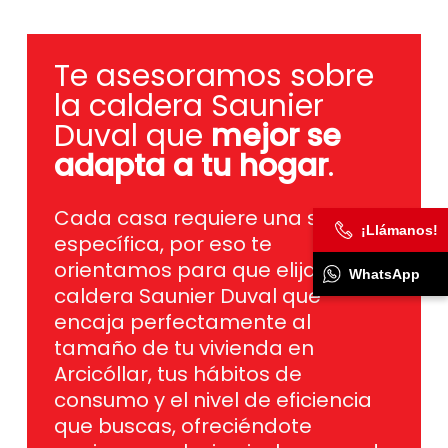
Te asesoramos sobre
la caldera Saunier
Duval que
mejor se
adapta a tu hogar
.
Cada casa requiere una solución
específica, por eso te
orientamos para que elijas la
¡Llámanos!
caldera Saunier Duval que
WhatsApp
encaja perfectamente al
tamaño de tu vivienda en
Arcicóllar, tus hábitos de
consumo y el nivel de eficiencia
que buscas, ofreciéndote
equipos con bajo nivel sonoro, de
consumo reducido y con la