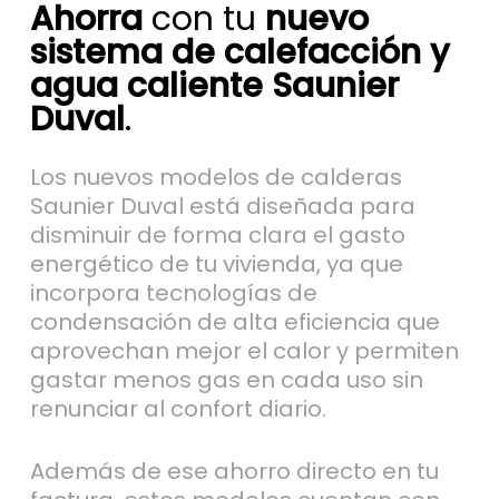
Ahorra
con tu
nuevo
sistema de calefacción y
agua caliente Saunier
Duval
.
Los nuevos modelos de calderas
Saunier Duval está diseñada para
disminuir de forma clara el gasto
energético de tu vivienda, ya que
incorpora tecnologías de
condensación de alta eficiencia que
aprovechan mejor el calor y permiten
gastar menos gas en cada uso sin
renunciar al confort diario.
Además de ese ahorro directo en tu