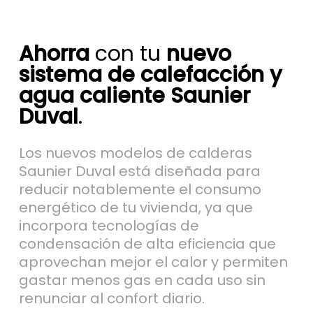
Ahorra
con tu
nuevo
sistema de calefacción y
agua caliente Saunier
Duval
.
Los nuevos modelos de calderas
Saunier Duval está diseñada para
reducir notablemente el consumo
energético de tu vivienda, ya que
incorpora tecnologías de
condensación de alta eficiencia que
aprovechan mejor el calor y permiten
gastar menos gas en cada uso sin
renunciar al confort diario.