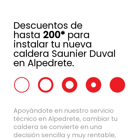
Descuentos de
hasta
200*
para
instalar tu nueva
caldera Saunier Duval
en Alpedrete.
Apoyándote en nuestro servicio
técnico en Alpedrete, cambiar tu
caldera se convierte en una
decisión sencilla y muy rentable,