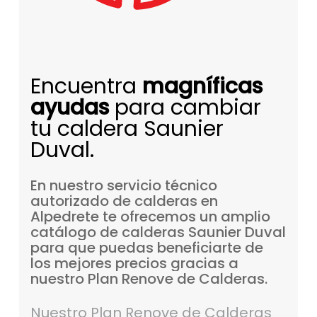
Encuentra
magníficas
ayudas
para cambiar
tu caldera Saunier
Duval.
En
nuestro
servicio
técnico
autorizado
de
calderas
en
Alpedrete
te
ofrecemos
un
amplio
catálogo
de
calderas
Saunier
Duval
para
que
puedas
beneficiarte
de
los
mejores
precios
gracias
a
nuestro
Plan
Renove
de
Calderas.
Nuestro Plan Renove de Calderas