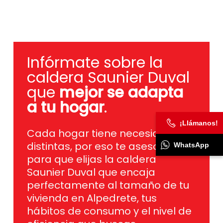
Infórmate sobre la
caldera Saunier Duval
que
mejor se adapta
a tu hogar
.
¡Llámanos!
Cada hogar tiene necesidades
distintas, por eso te asesoramos
WhatsApp
para que elijas la caldera
Saunier Duval que encaja
perfectamente al tamaño de tu
vivienda en Alpedrete, tus
hábitos de consumo y el nivel de