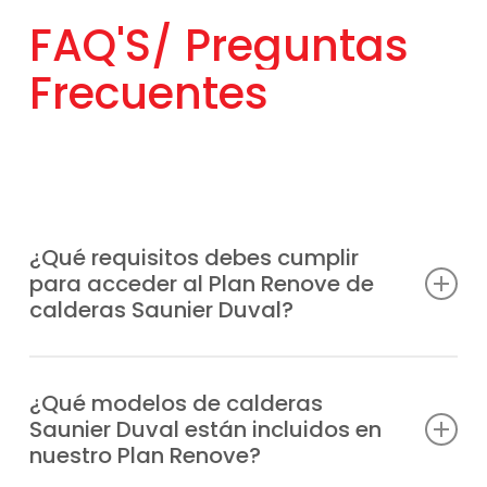
FAQ'S/
Preguntas
Frecuentes
¿Qué requisitos debes cumplir
para acceder al Plan Renove de
calderas Saunier Duval?
Únicamente tienes que renovar tu caldera
antigua, independientemente de la marca
¿Qué modelos de calderas
Saunier Duval están incluidos en
por un modelo Saunier Duval moderno.
nuestro Plan Renove?
También está disponible para nuevas