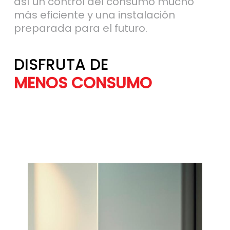
así un control del consumo mucho
más eficiente y una instalación
preparada para el futuro.
DISFRUTA DE
MÁS AHORRO
MENOS CONSU