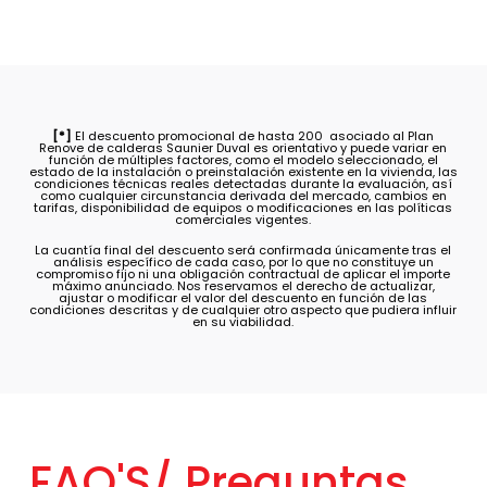
[*]
El descuento promocional de hasta 200  asociado al Plan
Renove de calderas Saunier Duval es orientativo y puede variar en
función de múltiples factores, como el modelo seleccionado, el
estado de la instalación o preinstalación existente en la vivienda, las
condiciones técnicas reales detectadas durante la evaluación, así
como cualquier circunstancia derivada del mercado, cambios en
tarifas, disponibilidad de equipos o modificaciones en las políticas
comerciales vigentes.
La cuantía final del descuento será confirmada únicamente tras el
análisis específico de cada caso, por lo que no constituye un
compromiso fijo ni una obligación contractual de aplicar el importe
máximo anunciado. Nos reservamos el derecho de actualizar,
ajustar o modificar el valor del descuento en función de las
condiciones descritas y de cualquier otro aspecto que pudiera influir
en su viabilidad.
FAQ'S/
Preguntas