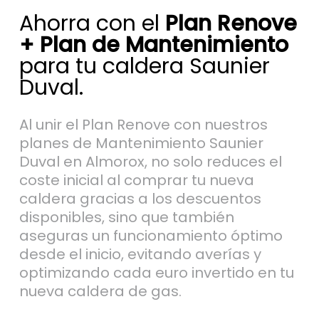
+ Plan de Mantenimiento
para tu caldera Saunier
Duval.
Al unir el Plan Renove con nuestros
planes de Mantenimiento Saunier
Duval en Almorox, no solo reduces el
coste inicial al comprar tu nueva
caldera gracias a los descuentos
disponibles, sino que también
aseguras un funcionamiento óptimo
desde el inicio, evitando averías y
optimizando cada euro invertido en tu
nueva caldera de gas.
Al incluir un plan de mantenimiento, tu