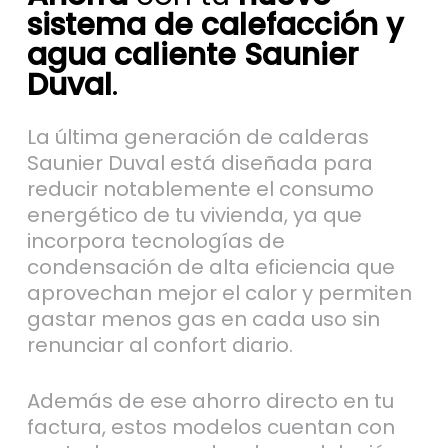
sistema de calefacción y
agua caliente Saunier
Duval
.
La última generación de calderas
Saunier Duval está diseñada para
reducir notablemente el consumo
energético de tu vivienda, ya que
incorpora tecnologías de
condensación de alta eficiencia que
aprovechan mejor el calor y permiten
gastar menos gas en cada uso sin
renunciar al confort diario.
Además de ese ahorro directo en tu
factura, estos modelos cuentan con