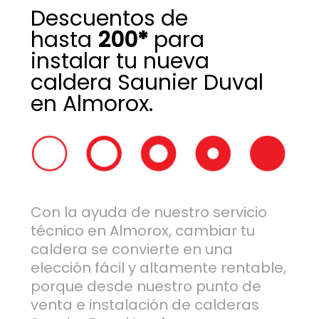
Descuentos de
hasta
200*
para
instalar tu nueva
caldera Saunier Duval
en Almorox.
Con la ayuda de nuestro servicio
técnico en Almorox, cambiar tu
caldera se convierte en una
elección fácil y altamente rentable,
porque desde nuestro punto de
venta e instalación de calderas