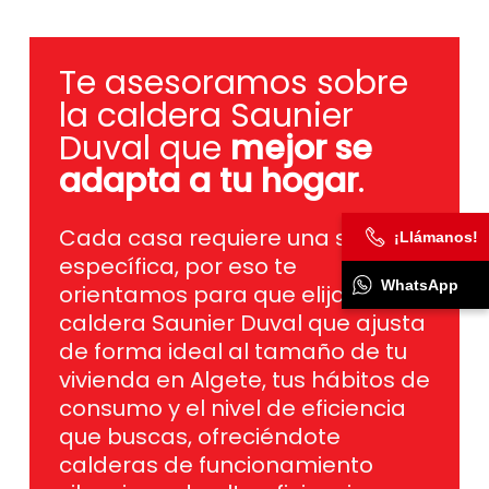
Te asesoramos sobre
la caldera Saunier
Duval que
mejor se
adapta a tu hogar
.
Cada casa requiere una solución
específica, por eso te
¡Llámanos!
orientamos para que elijas la
caldera Saunier Duval que ajusta
WhatsApp
de forma ideal al tamaño de tu
vivienda en Algete, tus hábitos de
consumo y el nivel de eficiencia
que buscas, ofreciéndote
calderas de funcionamiento
silencioso, de alta eficiencia y
con la última tecnología para