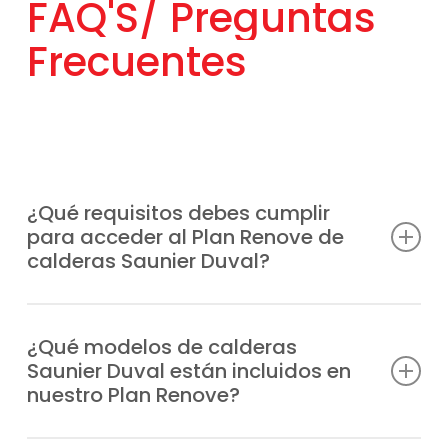
Frecuentes
¿Qué requisitos debes cumplir
para acceder al Plan Renove de
calderas Saunier Duval?
Únicamente tienes que renovar tu caldera
antigua, independientemente de la marca
¿Qué modelos de calderas
Saunier Duval están incluidos en
por un modelo Saunier Duval moderno. Esta
nuestro Plan Renove?
opción también aplica a instalaciones
nuevas. Nosotros te detallamos los
Están incluiodos
todos los modelos
de la
requisitos en vigor y tramitamos todas las
marca, entre los que destacamos
¿El descuento del Plan Renove