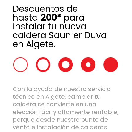
Descuentos de
hasta
200*
para
instalar tu nueva
caldera Saunier Duval
en Algete.
Con la ayuda de nuestro servicio
técnico en Algete, cambiar tu
caldera se convierte en una
elección fácil y altamente rentable,
porque desde nuestro punto de
venta e instalación de calderas