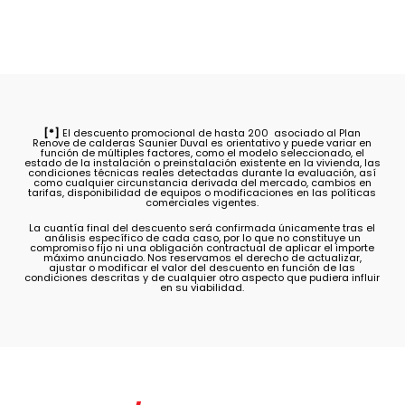
[*]
El descuento promocional de hasta 200  asociado al Plan
Renove de calderas Saunier Duval es orientativo y puede variar en
función de múltiples factores, como el modelo seleccionado, el
estado de la instalación o preinstalación existente en la vivienda, las
condiciones técnicas reales detectadas durante la evaluación, así
como cualquier circunstancia derivada del mercado, cambios en
tarifas, disponibilidad de equipos o modificaciones en las políticas
comerciales vigentes.
La cuantía final del descuento será confirmada únicamente tras el
análisis específico de cada caso, por lo que no constituye un
compromiso fijo ni una obligación contractual de aplicar el importe
máximo anunciado. Nos reservamos el derecho de actualizar,
ajustar o modificar el valor del descuento en función de las
condiciones descritas y de cualquier otro aspecto que pudiera influir
en su viabilidad.
FAQ'S/
Preguntas