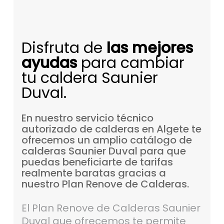
Disfruta de
las mejores
ayudas
para cambiar
tu caldera Saunier
Duval.
En
nuestro
servicio
técnico
autorizado
de
calderas
en
Algete
te
ofrecemos
un
amplio
catálogo
de
calderas
Saunier
Duval
para
que
puedas
beneficiarte
de
tarifas
realmente
baratas
gracias
a
nuestro
Plan
Renove
de
Calderas.
El Plan Renove de Calderas Saunier
Duval que ofrecemos te permite