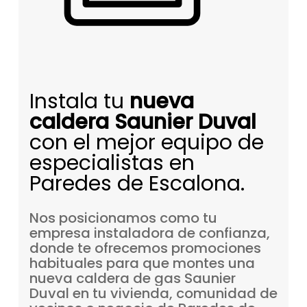
Instala tu
nueva
caldera Saunier Duval
con el mejor equipo de
especialistas en
Paredes de Escalona.
Nos
posicionamos
como
tu
empresa
instaladora
de
confianza,
donde
te
ofrecemos
promociones
habituales
para
que
montes
una
nueva
caldera
de
gas
Saunier
Duval
en
tu
vivienda,
comunidad
de