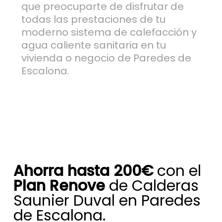
que preocuparte de disfrutar de
todas las prestaciones de tu
moderno sistema de calefacción y
agua caliente sanitaria en tu
vivienda o negocio de Paredes de
Escalona.
Ahorra hasta 200€
con el
Plan Renove
de Calderas
Saunier Duval en Paredes
de Escalona.