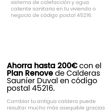
sistema de calefacción y agua
caliente sanitaria en tu vivienda o
negocio de código postal 45216.
Ahorra hasta 200€
con el
Plan Renove
de Calderas
Saunier Duval en código
postal 45216.
Cambiar tu antigua caldera puede
resultar mucho más asequible gracias