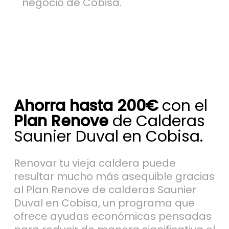
negocio de Cobisa.
Ahorra hasta 200€
con el
Plan Renove
de Calderas
Saunier Duval en Cobisa.
Renovar tu vieja caldera puede
resultar mucho más asequible gracias
al Plan Renove de calderas Saunier
Duval en Cobisa, un programa que
ofrece ayudas económicas pensadas