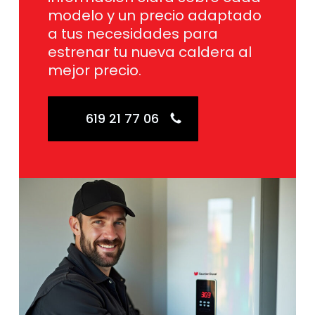
modelo y un precio adaptado
a tus necesidades para
estrenar tu nueva caldera al
mejor precio.
619 21 77 06