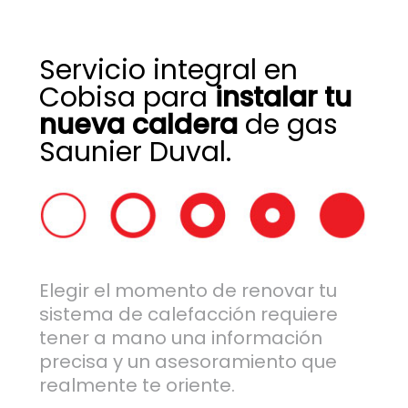
Servicio integral en
Cobisa para
instalar tu
nueva caldera
de gas
Saunier Duval.
Elegir el momento de renovar tu
sistema de calefacción requiere
tener a mano una información
precisa y un asesoramiento que
realmente te oriente.