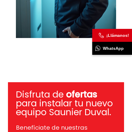
¡Llámanos!
WhatsApp
Disfruta de
ofertas
para instalar tu nuevo
equipo Saunier Duval.
Benefíciate de nuestras