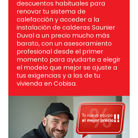
descuentos habituales para
renovar tu sistema de
calefacción y acceder a la
instalación de calderas Saunier
Duval a un precio mucho más
barato, con un asesoramiento
profesional desde el primer
momento para ayudarte a elegir
el modelo que mejor se ajuste a
tus exigencias y a las de tu
vivienda en Cobisa.