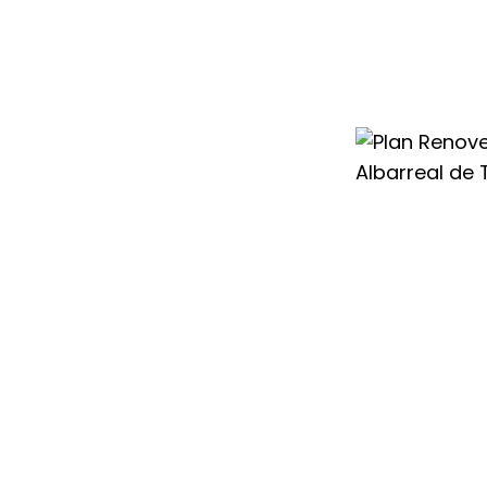
nte en eficiencia
urante todo el
enove es que no
l, sino que
nsable de gas,
ual en
 gracias a las
as Saunier Duval
dera Saunier
tirse en el apoyo
r todo el