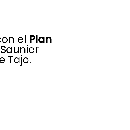
on el
Plan
Saunier
e Tajo.
 resultar mucho
ove de calderas
, un programa que
as para reducir
ación de tu nuevo