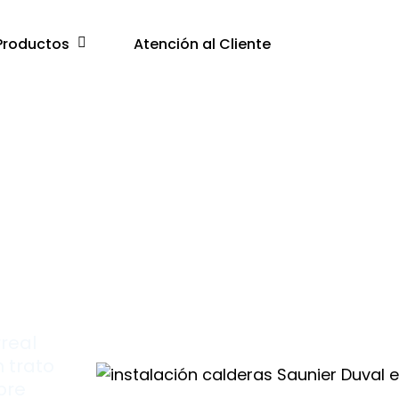
Productos
Atención al Cliente
ras
real
n trato
bre