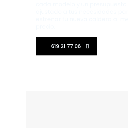
cada modelo y un presupuesto
ajustado a tus necesidades pa
estrenar tu nueva caldera al m
precio.
619 21 77 06