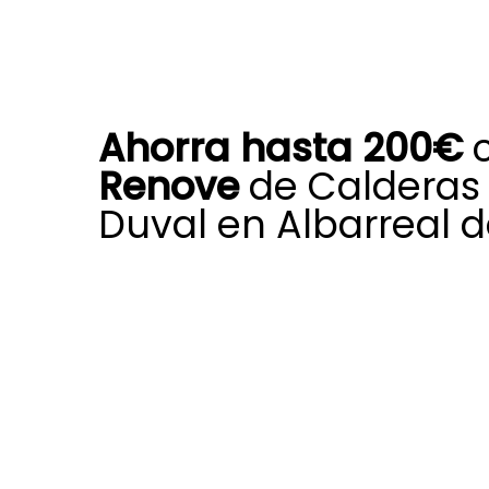
Ahorra hasta 200€
c
Renove
de Calderas 
Duval en Albarreal d
Cambiar tu antigua caldera puede
más asequible gracias al Plan Ren
Saunier Duval en Albarreal de Tajo
ofrece ayudas económicas pensad
de manera clara el coste de instal