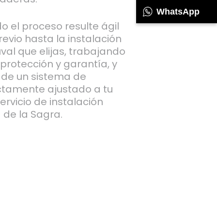
WhatsApp
 el proceso resulte ágil
revio hasta la instalación
uval que elijas, trabajando
, protección y garantía, y
 de un sistema de
ctamente ajustado a tu
rvicio de instalación
 de la Sagra.