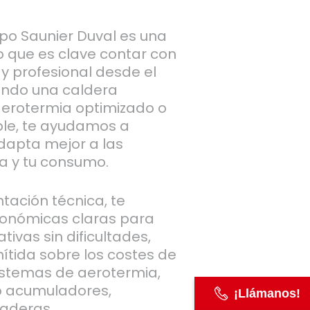
po Saunier Duval es una
lo que es clave contar con
y profesional desde el
orando una caldera
erotermia optimizado o
ble, te ayudamos a
dapta mejor a las
a y tu consumo.
tación técnica, te
onómicas claras para
tivas sin dificultades,
ítida sobre los costes de
sistemas de aerotermia,
 o acumuladores,
¡Llámanos!
raderas.