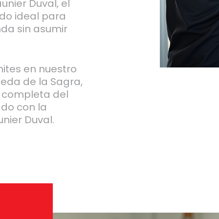
nier Duval, el
ado ideal para
nda sin asumir
ites en nuestro
meda de la Sagra,
 completa del
ado con la
nier Duval.