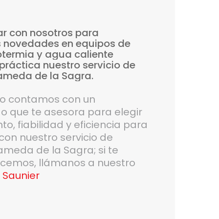
ar
con
nosotros
para
s
novedades
en
equipos
de
otermia
y
agua
caliente
práctica
nuestro
servicio
de
ameda
de
la
Sagra.
do contamos con un
 que te asesora para elegir
o, fiabilidad y eficiencia para
con nuestro servicio de
ameda de la Sagra; si te
recemos, llámanos a nuestro
 Saunier