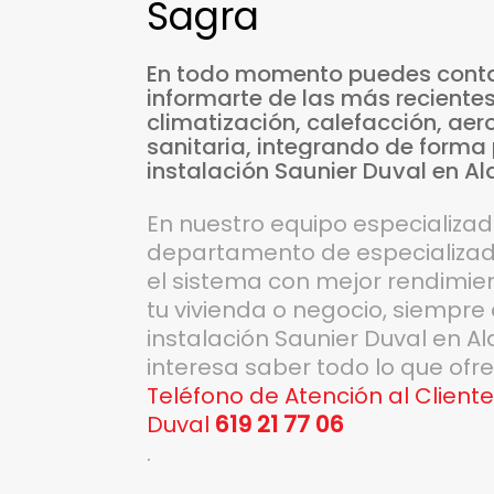
Sagra
En
todo
momento
puedes
cont
informarte
de
las
más
reciente
climatización,
calefacción,
aer
sanitaria,
integrando
de
forma
instalación
Saunier
Duval
en
Al
En nuestro equipo especializa
departamento de especializado
el sistema con mejor rendimient
tu vivienda o negocio, siempre 
instalación Saunier Duval en Al
interesa saber todo lo que of
Teléfono de Atención al Cliente
Duval
619 21 77 06
.