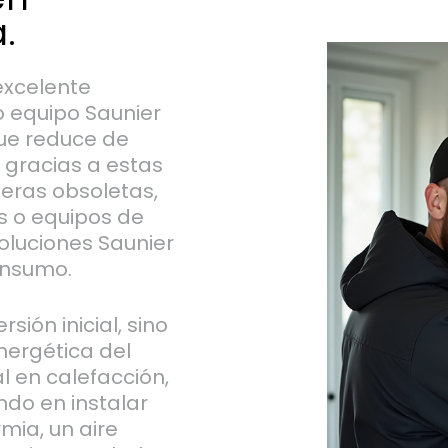
.
excelente
o equipo Saunier
ue reduce de
; gracias a estas
deras obsoletas,
s o equipos de
oluciones Saunier
onsumo.
rsión inicial, sino
nergética del
l en calefacción,
ndo en instalar
mia, un aire