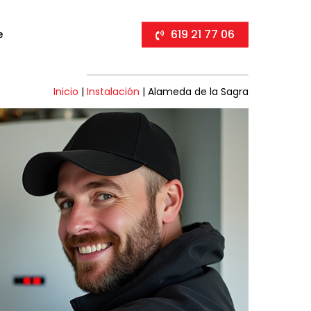
e
619 21 77 06
Inicio
|
Instalación
|
Alameda de la Sagra