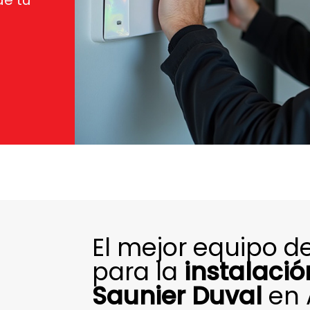
de tu
El mejor equipo de
para la
instalaci
Saunier Duval
en 