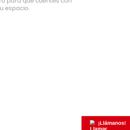
ero para que cuentes con
tu espacio.
¡Llámanos!