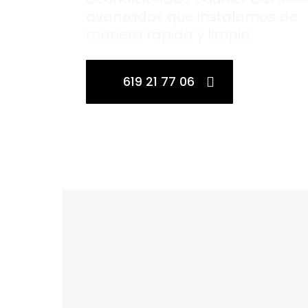
avanzados que instalamos de
manera rápida y limpia.
619 21 77 06