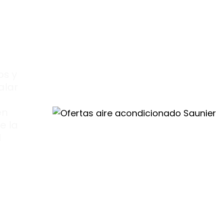
os y
alar
en
e la
l