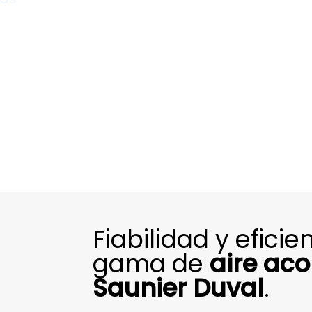
Fiabilidad y efici
gama de
aire ac
Saunier Duval
.