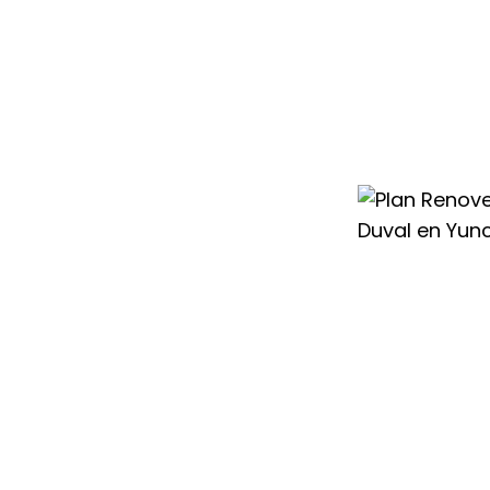
mos a reemplazar
ás eficiente y
con condiciones
ovar tu
able.
rmanentes, para
re acondicionado
ios del mercado,
subvenciones o
ier Duval en
o de hasta 300€
,
ficiencia
sto inicial, sino
 factura