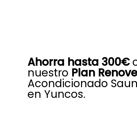
Ahorra hasta 300€
nuestro
Plan Renov
Acondicionado Saun
en Yuncos.
A través de Plan Renove de aire a