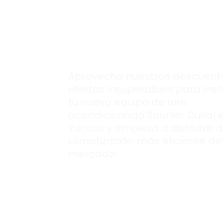
nuevo aire
acondcionado
Saunier Duval.
Aprovecha nuestros descuent
ofertas insuperables para inst
tu nuevo equipo de aire
acondicionado Saunier Duval 
Yuncos y empieza a disfrutar d
climatización más eficiente de
mercado.