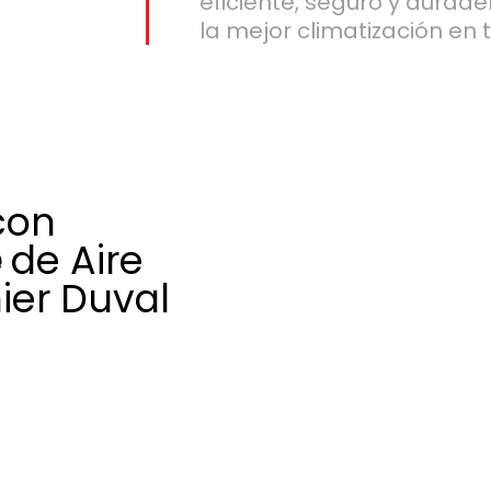
eficiente, seguro y durad
la mejor climatización en 
con
e
de Aire
ier Duval
condicionado