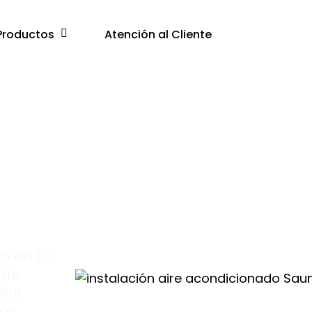
Productos
Atención al Cliente
ón en tu
nte
aire
más