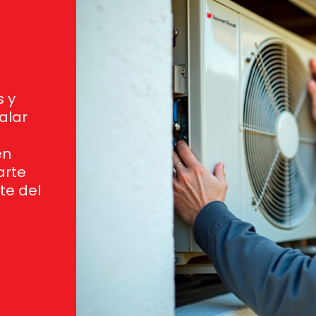
 y
alar
en
arte
te del