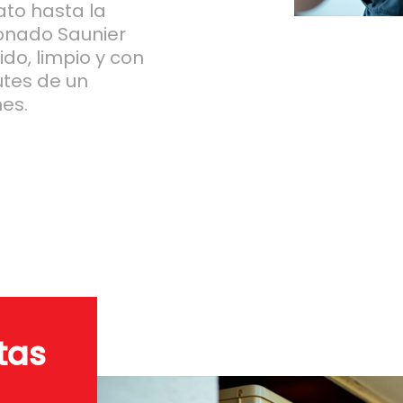
ato hasta la
ionado Saunier
do, limpio y con
utes de un
es.
tas