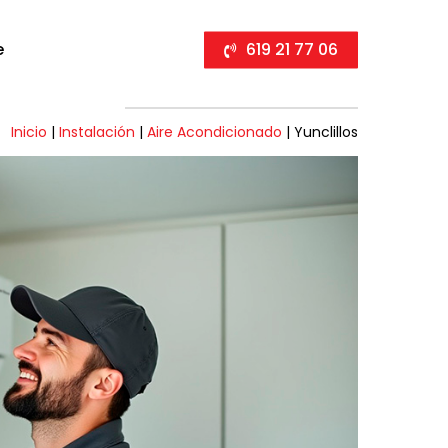
e
619 21 77 06
Inicio
|
Instalación
|
Aire Acondicionado
|
Yunclillos