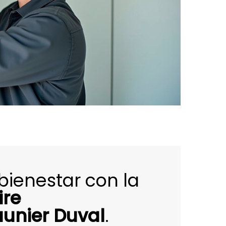
bienestar con la
ire
unier Duval
.