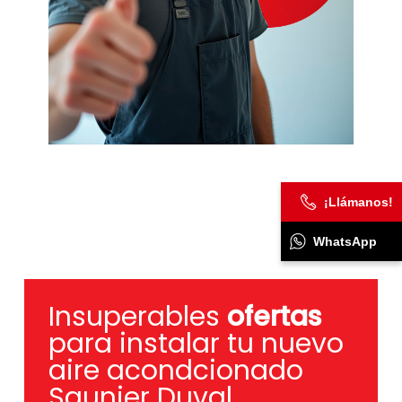
¡Llámanos!
WhatsApp
Insuperables
ofertas
para instalar tu nuevo
aire acondcionado
Saunier Duval.