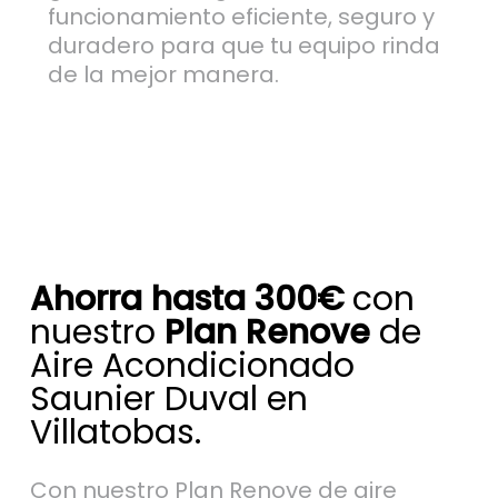
funcionamiento eficiente, seguro y
duradero para que tu equipo rinda
de la mejor manera.
Ahorra hasta 300€
con
nuestro
Plan Renove
de
Aire Acondicionado
Saunier Duval en
Villatobas.
Con nuestro Plan Renove de aire