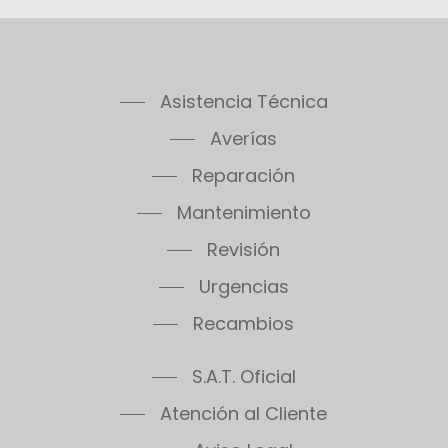
Pregunta por las condiciones específicas
de las garantías en nuestro teléfono de
atención al cliente Saunier Duval en
Asistencia Técnica
Villatobas.
Averías
Reparación
Mantenimiento
Revisión
Urgencias
Recambios
S.A.T. Oficial
Atención al Cliente