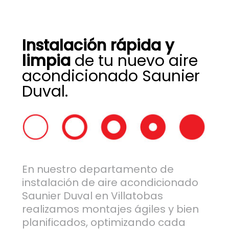
Instalación rápida y
limpia
de tu nuevo aire
acondicionado Saunier
Duval.
En nuestro departamento de
instalación de aire acondicionado
Saunier Duval en Villatobas
realizamos montajes ágiles y bien
planificados, optimizando cada