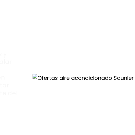
 y
alar
en
tar
te del