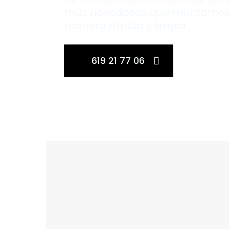
más novedosos que montamos
manera rápida y limpia.
619 21 77 06