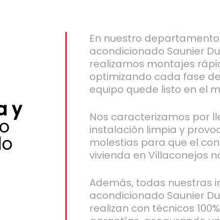
En nuestro departamento 
acondicionado Saunier Duv
realizamos montajes rápid
optimizando cada fase de
equipo quede listo en el 
a y
Nos caracterizamos por l
o
instalación limpia y prov
do
molestias para que el conf
vivienda en Villaconejos n
Además, todas nuestras in
acondicionado Saunier Duv
realizan con técnicos 100%