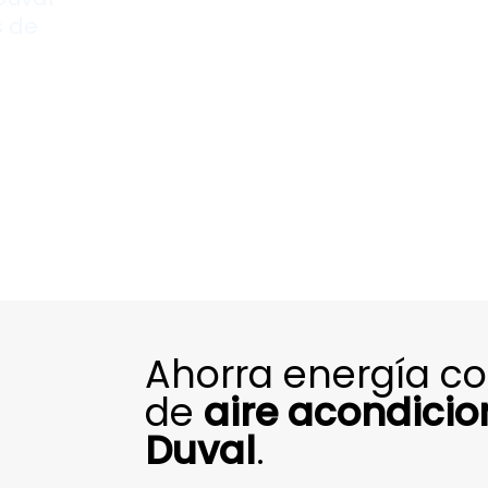
 de
Ahorra energía c
de
aire acondici
Duval
.