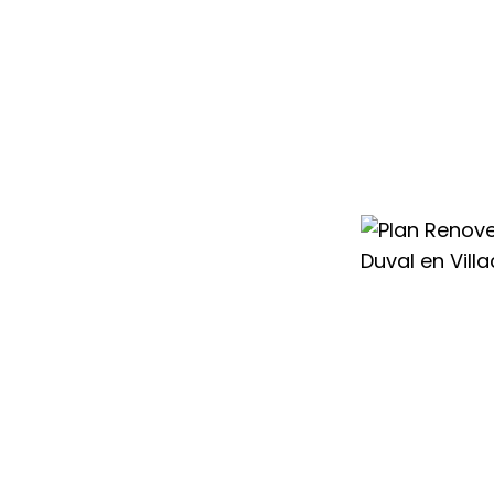
condicionado
ayudamos a
 sistema más
 cambio con
 para que renovar
ntable.
nte todo el año,
vo aire
os mejores
 esperar a
ier Duval en
horro de hasta
mayor eficiencia
sto inicial, sino