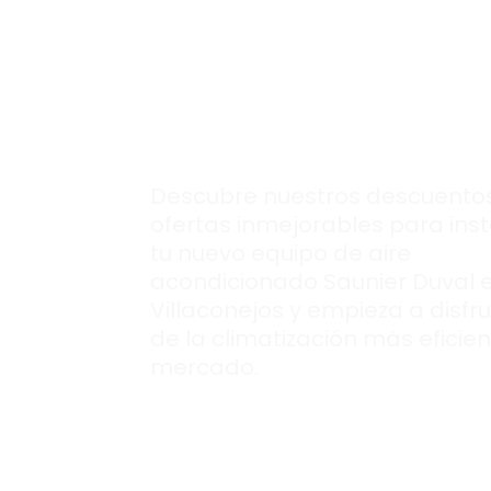
para montar tu
nuevo aire
acondcionado
Saunier Duval.
Descubre nuestros descuentos
ofertas inmejorables para inst
tu nuevo equipo de aire
acondicionado Saunier Duval 
Villaconejos y empieza a disfru
de la climatización más eficien
mercado.