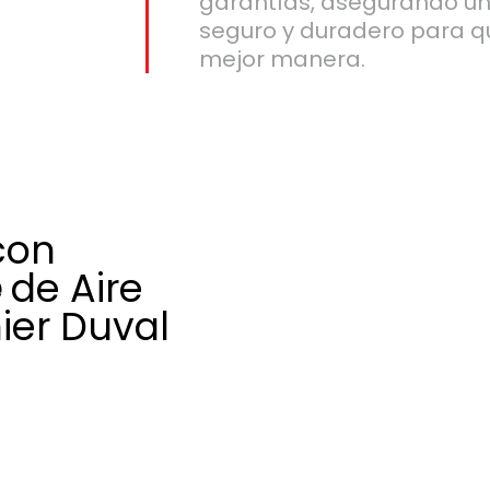
garantías, asegurando un 
seguro y duradero para qu
mejor manera.
con
e
de Aire
ier Duval