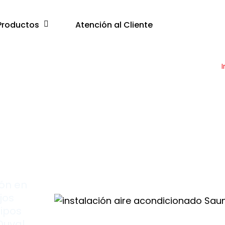
Productos
Atención al Cliente
I
ión en
jos
uipos
Duval