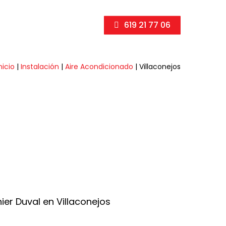
619 21 77 06
nicio
|
Instalación
|
Aire Acondicionado
|
Villaconejos