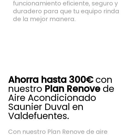
funcionamiento eficiente, seguro y
duradero para que tu equipo rinda
de la mejor manera.
Ahorra hasta 300€
con
nuestro
Plan Renove
de
Aire Acondicionado
Saunier Duval en
Valdefuentes.
Con nuestro Plan Renove de aire