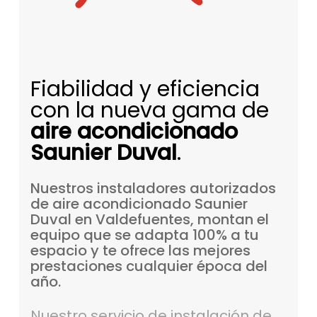
Fiabilidad y eficiencia
con la nueva gama de
aire acondicionado
Saunier Duval
.
Nuestros
instaladores
autorizados
de
aire
acondicionado
Saunier
Duval
en
Valdefuentes,
montan
el
equipo
que
se
adapta
100%
a
tu
espacio
y
te
ofrece
las
mejores
prestaciones
cualquier
época
del
año.
Nuestro servicio de instalación de