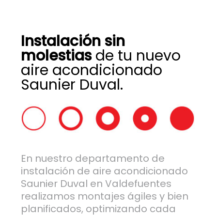
Instalación sin
molestias
de tu nuevo
aire acondicionado
Saunier Duval.
En nuestro departamento de
instalación de aire acondicionado
Saunier Duval en Valdefuentes
realizamos montajes ágiles y bien
planificados, optimizando cada