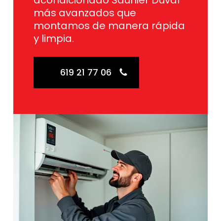
acondicionado Saunier Duval
más avanzados que
montamos de manera rápida
y limpia.
619 21 77 06