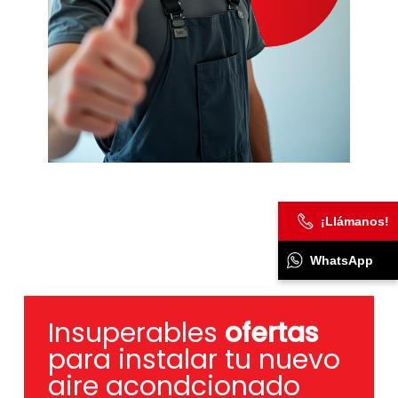
¡Llámanos!
WhatsApp
Insuperables
ofertas
para instalar tu nuevo
aire acondcionado