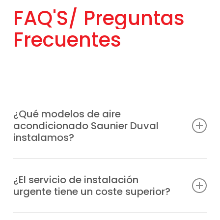
FAQ'S/
Preguntas
Frecuentes
¿Qué modelos de aire
acondicionado Saunier Duval
instalamos?
SDH 19‑035 NW, VivAir one 25,
VivAir one SDHL1‑030 NW,
¿El servicio de instalación
urgente tiene un coste superior?
VivAir Lite SDHB1‑050,
VivAir One SDHL1‑045 NW,
Sí, el servicio de instalación urgente de
VivAir Lite SDHB1‑065 NW, SDH19‑113W4 4×1,