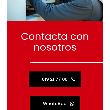
Contacta
con
nosotros
619 21 77 06
WhatsApp