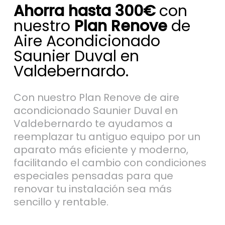
Ahorra hasta 300€
con
nuestro
Plan Renove
de
Aire Acondicionado
Saunier Duval en
Valdebernardo.
Con nuestro Plan Renove de aire
acondicionado Saunier Duval en
Valdebernardo te ayudamos a
reemplazar tu antiguo equipo por un
aparato más eficiente y moderno,
facilitando el cambio con condiciones
especiales pensadas para que
renovar tu instalación sea más
sencillo y rentable.