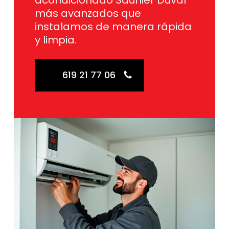
acondicionado Saunier Duval
más avanzados que
instalamos de manera rápida
y limpia.
619 21 77 06