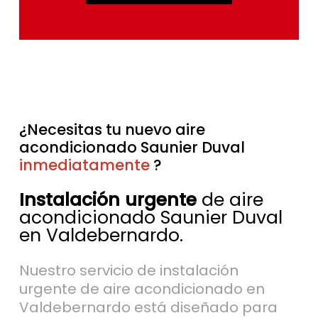
¿Necesitas tu nuevo aire
acondicionado Saunier Duval
inmediatamente
sin esperas
?
Instalación urgente
de aire
acondicionado Saunier Duval
en Valdebernardo.
Nuestro servicio de instalación
urgente de aire acondicionado en
Valdebernardo está diseñado para