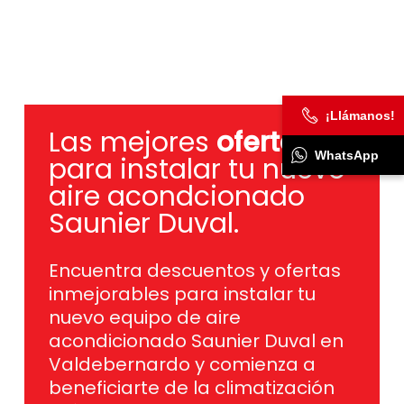
¡Llámanos!
Las mejores
ofertas
WhatsApp
para instalar tu nuevo
aire acondcionado
Saunier Duval.
Encuentra descuentos y ofertas
inmejorables para instalar tu
nuevo equipo de aire
acondicionado Saunier Duval en
Valdebernardo y comienza a
beneficiarte de la climatización