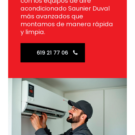
con los equipos de aire
acondicionado Saunier Duval
más avanzados que
montamos de manera rápida
y limpia.
619 21 77 06