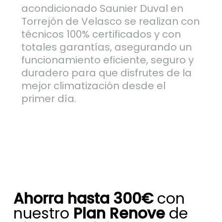
acondicionado Saunier Duval en
Torrejón de Velasco se realizan con
técnicos 100% certificados y con
totales garantías, asegurando un
funcionamiento eficiente, seguro y
duradero para que disfrutes de la
mejor climatización desde el
primer día.
Ahorra hasta 300€
con
nuestro
Plan Renove
de