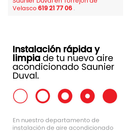
Saunier Duval en Torrejón de
Velasco
619 21 77 06
.
Instalación rápida y
limpia
de tu nuevo aire
acondicionado Saunier
Duval.
En nuestro departamento de
instalación de aire acondicionado