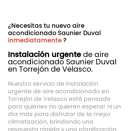
¿Necesitas tu nuevo aire
acondicionado Saunier Duval
inmediatamente
sin esperas
?
Instalación urgente
de aire
acondicionado Saunier Duval
en Torrejón de Velasco.
Nuestro servicio de instalación
urgente de aire acondicionado en
Torrejón de Velasco está pensado
para quienes no quieren esperar ni un
día más para disfrutar de la mejor
climatización, brindando una
respuesta rápida y una planificación